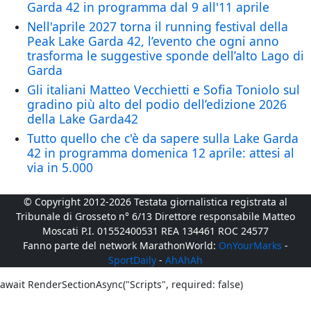
Garda 42 in programma dal 9 all'11 aprile
Nell'aprile 2027 torna il running festival della
Peak Lake Garda 42, l’evento che ogni anno
trasforma le suggestive sponde dell’alto Lago di
Garda
Gli italiani Matteo Vecchietti e Sofia Toniolo sul
gradino più alto del podio dell’edizione 2026
della Lake Garda42
Tutto quello che c'è da sapere sulla Lake Garda
42 in programma domenica 12 aprile: attesi al
via in 5.000
© Copyright 2012-2026 Testata giornalistica registrata al
Tribunale di Grosseto n° 6/13 Direttore responsabile Matteo
Moscati P.I. 01552400531 REA 134461 ROC 24577
Fanno parte del network MarathonWorld:
OnYourMarks
-
SportDaily
-
AhAhAh
await RenderSectionAsync("Scripts", required: false)