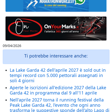
09/04/2026
Ti potrebbe interessare anche:
La Lake Garda 42 dell'aprile 2027 è sold out in
tempi record con 5.000 pettorali assegnati in
soli 4 giorni
Aperte le iscrizioni all'edizione 2027 della Lake
Garda 42 in programma dal 9 all'11 aprile
Nell'aprile 2027 torna il running festival della
Peak Lake Garda 42, l’evento che ogni anno
trasforma le suggestive sponde dell’alto Lago di