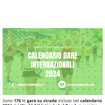
Sono
176
le
gare su strada
incluse nel
calendario