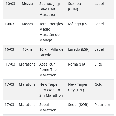
10/03
Mezza
Suzhou Jinji
Suzhou
Label
Lake Half
(CHN)
Marathon
10/03
Mezza
TotalEnergies
Málaga (ESP)
Label
Medio
Maratón de
Málaga
16/03
10km
10 km Villa de
Laredo (ESP)
Label
Laredo
17/03
Maratona
Acea Run
Roma (ITA)
Elite
Rome The
Marathon
17/03
Maratona
New Taipei
New Taipei
Gold
City Wan Jin
City (TPE)
Shi Marathon
17/03
Maratona
Seoul
Seoul (KOR)
Platinum
Marathon