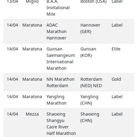
13/04
Miglio
B.A.A.
Boston (USA)
Label
Invitational
Mile
14/04
Maratona
ADAC
Hannover
Label
Marathon
(GER)
Hannover
14/04
Maratona
Gunsan
Gunsan
Elite
Saemangeum
(KOR)
International
Marathon
14/04
Maratona
NN Marathon
Rotterdam
Gold
Rotterdam
(NED) NED
14/04
Maratona
Yangling
Yangling
Label
Marathon
(CHN)
14/04
Mezza
Shaoxing
Shaoxing
Label
Shangyu
(CHN)
Cao'e River
Half Marathon