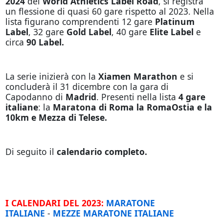
2024
del
World Athletics Label Road
, si registra
un flessione di quasi 60 gare rispetto al 2023. Nella
lista figurano comprendenti 12 gare
Platinum
Label
, 32 gare
Gold Label
, 40 gare
Elite Label
e
circa
90 Label.
La serie inizierà con la
Xiamen Marathon
e si
concluderà il 31 dicembre con la gara di
Capodanno di
Madrid
. Presenti nella lista
4 gare
italiane
: la
Maratona di Roma la RomaOstia e la
10km e Mezza di Telese.
Di seguito il
calendario completo.
I CALENDARI DEL 2023:
MARATONE
ITALIANE
-
MEZZE MARATONE
ITALIANE