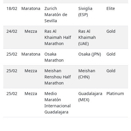
18/02
Maratona
Zurich
Siviglia
Elite
Maratón de
(ESP)
Sevilla
24/02
Mezza
Ras Al
Ras Al
Gold
Khaimah Half
Khaimah
Marathon
(UAE)
25/02
Maratona
Osaka
Osaka (JPN)
Gold
Marathon
25/02
Mezza
Meishan
Meishan
Gold
Renshou Half
(CHN)
Marathon
25/02
Mezza
Medio
Guadalajara
Platinum
Maratón
(MEX)
Internacional
Guadalajara