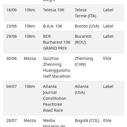
16/06
10km
Telesia 10K
Telese
Label
Terme (ITA)
23/06
10km
B.A.A. 10K
Boston (USA)
Label
29/06
10km
BCR
Bucarest
Label
Bucharest 10K
(ROU)
GRAND PRIX
30/06
Mezza
Guizhou
Zhenning
Elite
Zhenning
(CHN)
Huangguoshu
Half Marathon
04/07
10km
Atlanta
Atlanta
Label
Journal
(USA)
Constitution
Peachtree
Road Race
28/07
Mezza
Media
Bogotá (COL)
Elite
Maraton de