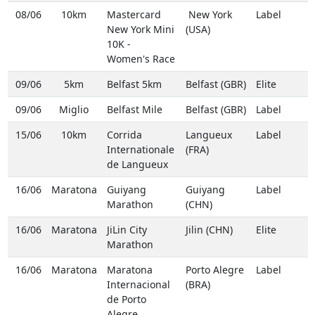
08/06
10km
Mastercard
New York
Label
New York Mini
(USA)
10K -
Women's Race
09/06
5km
Belfast 5km
Belfast (GBR)
Elite
09/06
Miglio
Belfast Mile
Belfast (GBR)
Label
15/06
10km
Corrida
Langueux
Label
Internationale
(FRA)
de Langueux
16/06
Maratona
Guiyang
Guiyang
Label
Marathon
(CHN)
16/06
Maratona
JiLin City
Jilin (CHN)
Elite
Marathon
16/06
Maratona
Maratona
Porto Alegre
Label
Internacional
(BRA)
de Porto
Alegre