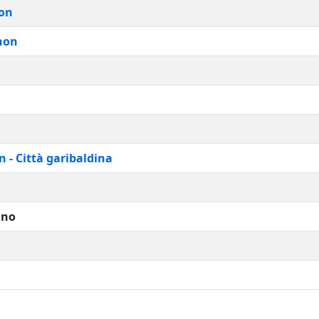
on
hon
 - Città garibaldina
ano