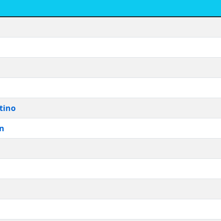
tino
n