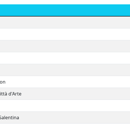
hon
ttà d'Arte
Salentina