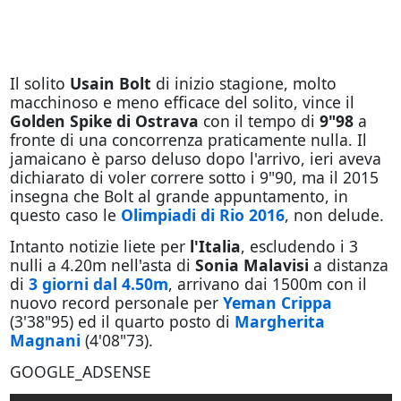
Il solito
Usain Bolt
di inizio stagione, molto
macchinoso e meno efficace del solito, vince il
Golden Spike di Ostrava
con il tempo di
9"98
a
fronte di una concorrenza praticamente nulla. Il
jamaicano è parso deluso dopo l'arrivo, ieri aveva
dichiarato di voler correre sotto i 9"90, ma il 2015
insegna che Bolt al grande appuntamento, in
questo caso le
Olimpiadi di Rio 2016
, non delude.
Intanto notizie liete per
l'Italia
, escludendo i 3
nulli a 4.20m nell'asta di
Sonia Malavisi
a distanza
di
3 giorni dal 4.50m
, arrivano dai 1500m con il
nuovo record personale per
Yeman Crippa
(3'38"95) ed il quarto posto di
Margherita
Magnani
(4'08"73).
GOOGLE_ADSENSE