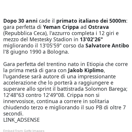
Dopo 30 anni
cade il
primato italiano dei 5000m
:
gara perfetta di
Yeman Crippa
ad
Ostrava
(Repubblica Ceca), l'azzurro completa i 12 giri e
mezzo del Mestesky Stadion in
13'02'26"
migliorando il 13'05'59" corso da
Salvatore Antibo
l'8 giugno 1990 a Bologna.
Gara perfetta del trentino nato in Etiopia che corre
la prima metà di gara con
Jakob Kiplimo
,
l'ugandese sarà autore di una impressionante
accelerazione che lo porterà a raggiungere e
superare allo sprint il battistrada Solomon Barega;
12'48"63 contro 12'49"08. Crippa non si
innervosisce, continua a correre in solitaria
chiudendo terzo e migliorando il suo PB di oltre 7
secondi.
LINK_ADSENSE
Embed from Getty Images