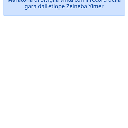
gara dall'etiope Zeineba Yimer