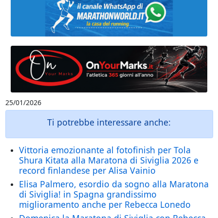
25/01/2026
Ti potrebbe interessare anche:
Vittoria emozionante al fotofinish per Tola
Shura Kitata alla Maratona di Siviglia 2026 e
record finlandese per Alisa Vainio
Elisa Palmero, esordio da sogno alla Maratona
di Siviglia! in Spagna grandissimo
miglioramento anche per Rebecca Lonedo