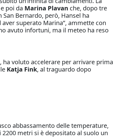
a subito un’infinità di cambiamenti. La
e poi da
Marina Plavan
che, dopo tre
ran San Bernardo, però, Hansel ha
ad aver superato Marina”, ammette con
 ho avuto infortuni, ma il meteo ha reso
 ha voluto accelerare per arrivare prima
ale
Katja Fink
, al traguardo dopo
 brusco abbassamento delle temperature,
i 2200 metri si è depositato al suolo un