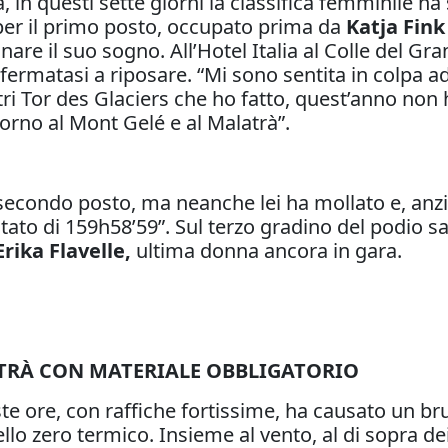
a, in questi sette giorni la classifica femminile h
per il primo posto, occupato prima da
Katja Fink
nare il suo sogno. All’Hotel Italia al Colle del G
fermatasi a riposare. “Mi sono sentita in colpa 
tri Tor des Glaciers che ho fatto, quest’anno non
giorno al Mont Gelé e al Malatrà”.
secondo posto, ma neanche lei ha mollato e, anzi,
 stato di 159h58’59”. Sul terzo gradino del podio s
Erika Flavelle,
ultima donna ancora in gara.
ATRÀ CON MATERIALE OBBLIGATORIO
ueste ore, con raffiche fortissime, ha causato un
llo zero termico. Insieme al vento, al di sopra de