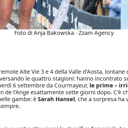
Foto di Anja Bakowska - Zzam Agency
emote Alte Vie 3 e 4 della Valle d’Aosta, lontane d
aversando le quattro stagioni: hanno incontrato s
venerdì 6 settembre da Courmayeur,
le prime – irr
in de l’Ange esattamente sette giorni dopo. C’è ch
 nelle gambe: è
Sarah Hansel
, che a sorpresa ha 
 sempre.