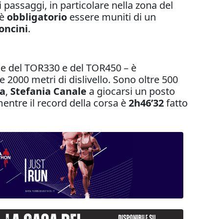
 passaggi, in particolare nella zona del
 è
obbligatorio
essere muniti di un
ncini
.
che del TOR330 e del TOR450 – è
2000 metri di dislivello. Sono oltre 500
a
,
Stefania Canale
a giocarsi un posto
entre il record della corsa è
2h46’32
fatto