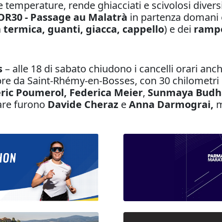
e temperature, rende ghiacciati e scivolosi diversi
OR30 - Passage au Malatrà
in partenza domani
 termica, guanti, giacca, cappello
) e dei
rampo
s
– alle 18 di sabato chiudono i cancelli orari an
e da Saint-Rhémy-en-Bosses, con 30 chilometri e 
ric Poumerol, Federica Meier
,
Sunmaya Budh
fare furono
Davide Cheraz
e
Anna Darmograi,
m