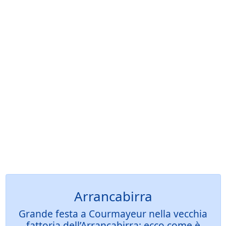
Arrancabirra
Grande festa a Courmayeur nella vecchia
fattoria dell’Arrancabirra: ecco come è