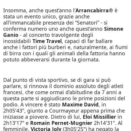
Insomma, anche quest’anno l’
Arrancabirra®
è
stata un evento unico, grazie anche
all’immancabile presenza dei “Senatori” - si
conferma numero uno anche quest'anno
Simone
Ganio
- al concerto travolgente degli
inossidabili
Time Travel
, capaci di far ballare
anche i fattori più burberi e, naturalmente, ai fiumi
di birra con i quali gli animali della fattoria hanno
potuto abbeverarsi durante la giornata.
Dal punto di vista sportivo, se di gara si può
parlare, si rinnova il dominio assoluto degli atleti
francesi, che come ormai d’abitudine da 7 anni a
questa parte si aggiudicano le prime posizioni del
podio. A vincere è stato
Maxime David
, in
2h05'43", giunto a Courmayeur appena prima che
iniziasse a piovere. Dietro di lui,
Eloi Missillier
in
2h13'17" e
Romain Pernet-Mugnier
2h14'31". Al
femminile,
Victoria Joly
(3h05'25")
ha negato la