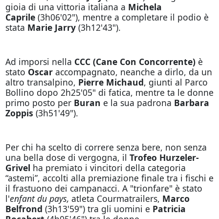
gioia di una vittoria italiana a
Michela
Caprile
(3h06'02"), mentre a completare il podio è
stata
Marie Jarry
(3h12'43").
Ad imporsi nella
CCC (Cane Con Concorrente)
è
stato
Oscar
accompagnato, neanche a dirlo, da un
altro transalpino,
Pierre Michaud
, giunti al Parco
Bollino dopo 2h25'05" di fatica, mentre ta le donne
primo posto per
Buran
e la sua padrona
Barbara
Zoppis
(3h51'49").
Per chi ha scelto di correre senza bere, non senza
una bella dose di vergogna, il
Trofeo Hurzeler-
Grivel
ha premiato i vincitori della categoria
“astemi”, accolti alla premiazione finale tra i fischi e
il frastuono dei campanacci. A "trionfare" è stato
l'
enfant du pays,
atleta Courmatrailers,
Marco
Belfrond
(3h13'59") tra gli uomini e
Patricia
Rocabert
(4h05'46") tra le donne.