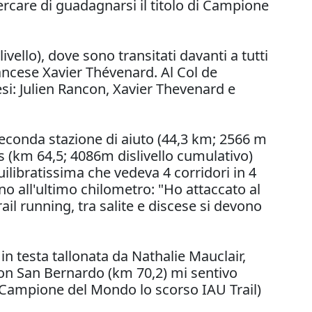
ercare di guadagnarsi il titolo di Campione
vello), dove sono transitati davanti a tutti
rancese Xavier Thévenard. Al Col de
si: Julien Rancon, Xavier Thevenard e
seconda stazione di aiuto (44,3 km; 2566 m
us (km 64,5; 4086m dislivello cumulativo)
ilibratissima che vedeva 4 corridori in 4
no all'ultimo chilometro: "Ho attaccato al
l running, tra salite e discese si devono
 in testa tallonata da Nathalie Mauclair,
hon San Bernardo (km 70,2) mi sentivo
di Campione del Mondo lo scorso IAU Trail)