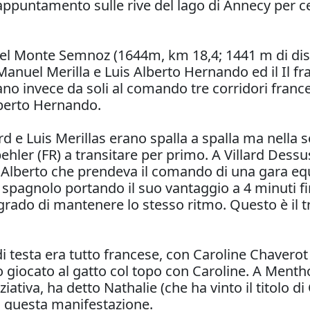
appuntamento sulle rive del lago di Annecy per c
e del Monte Semnoz (1644m, km 18,4; 1441 m di disli
Manuel Merilla e Luis Alberto Hernando ed il Il f
no invece da soli al comando tre corridori france
lberto Hernando.
d e Luis Merillas erano spalla a spalla ma nella 
pehler (FR) a transitare per primo. A Villard Dess
 Alberto che prendeva il comando di una gara equ
o spagnolo portando il suo vantaggio a 4 minuti fi
do di mantenere lo stesso ritmo. Questo è il trai
o di testa era tutto francese, con Caroline Chaverot
 giocato al gatto col topo con Caroline. A Ment
iativa, ha detto Nathalie (che ha vinto il titolo 
in questa manifestazione.