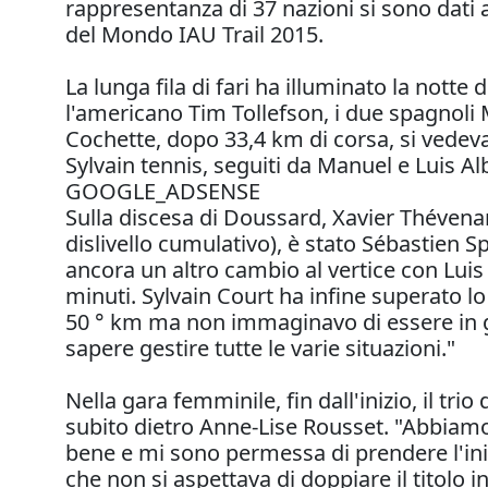
rappresentanza di 37 nazioni si sono dati 
del Mondo IAU Trail 2015.
La lunga fila di fari ha illuminato la nott
l'americano Tim Tollefson, i due spagnoli 
Cochette, dopo 33,4 km di corsa, si vedeva
Sylvain tennis, seguiti da Manuel e Luis A
GOOGLE_ADSENSE
Sulla discesa di Doussard, Xavier Thévenar
dislivello cumulativo), è stato Sébastien S
ancora un altro cambio al vertice con Luis
minuti. Sylvain Court ha infine superato l
50 ° km ma non immaginavo di essere in gra
sapere gestire tutte le varie situazioni."
Nella gara femminile, fin dall'inizio, il tri
subito dietro Anne-Lise Rousset. "Abbiamo
bene e mi sono permessa di prendere l'iniz
che non si aspettava di doppiare il titolo 