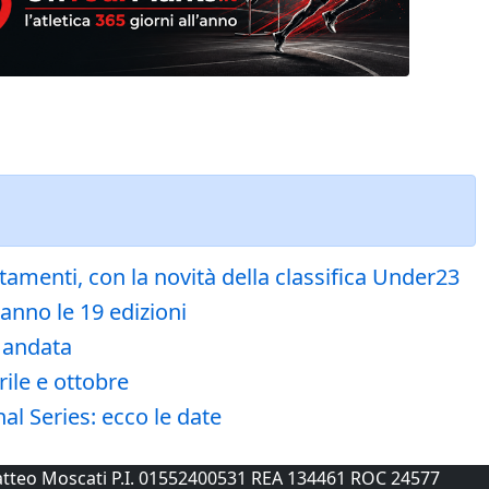
menti, con la novità della classifica Under23
ranno le 19 edizioni
 andata
rile e ottobre
al Series: ecco le date
 Matteo Moscati P.I. 01552400531 REA 134461 ROC 24577