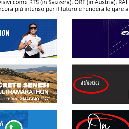
sivi come RTS (in Svizzera), ORF (in Austria), RAI (in
ra più intenso per il futuro e renderà le gare a