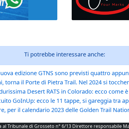
Ti potrebbe interessare anche:
uova edizione GTNS sono previsti quattro appunta
torna il Porte di Pietra Trail. Nel 2024 si tocche
durissima Desert RATS in Colorado: ecco come è
uito GoInUp: ecco le 11 tappe, si gareggia tra ap
, per il calendario 2023 delle Golden Trail Nation
ta al Tribunale di Grosseto n° 6/13 Direttore responsabile