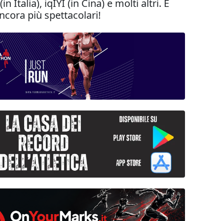
 Italia), iqIYI (in Cina) e molti altri. È
ncora più spettacolari!