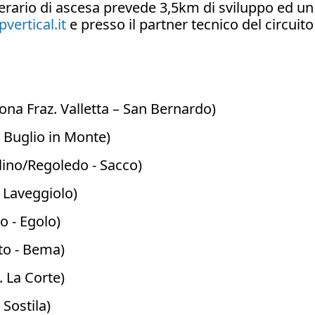
erario di ascesa prevede 3,5km di sviluppo ed un d
ertical.it
e presso il partner tecnico del circu
aona Fraz. Valletta – San Bernardo)
– Buglio in Monte)
lino/Regoledo - Sacco)
 Laveggiolo)
o - Egolo)
tto - Bema)
. La Corte)
 Sostila)