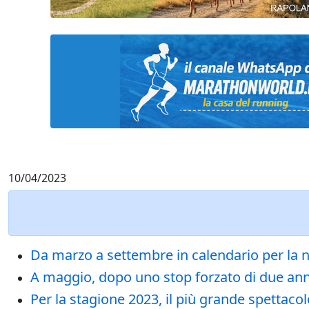
10/04/2023
Da marzo a settembre in calendario per la n
A maggio, dopo uno stop forzato di due anni, 
Per la stagione 2023, il più grande spettacol