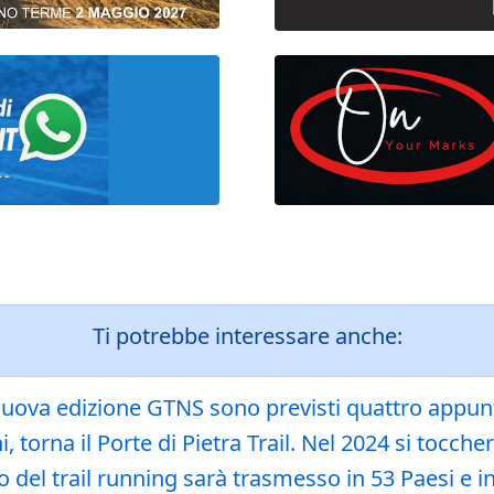
Ti potrebbe interessare anche:
uova edizione GTNS sono previsti quattro appunta
torna il Porte di Pietra Trail. Nel 2024 si tocche
o del trail running sarà trasmesso in 53 Paesi e in