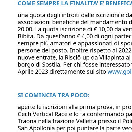
COME SEMPRE LA FINALITA’ E’ BENEFIC
una quota degli introiti dalle iscrizioni e 
associazioni benefiche del mandamento di
20.00. La quota iscrizione di € 10,00 da versa
Bibita. Da quest’anno € 4,00 di ogni parte
sempre più amatori e appassionati di spo
persone del posto. Inoltre rispetto al 2022
nuove entrate, la Risciö-up da Villapinta al
borgo di Sostila. Per chi fosse interessato v
Aprile 2023 direttamente sul sito
www.goin
SI COMINCIA TRA POCO:
aperte le iscrizioni alla prima prova, in p
Cech Vertical Race e lo fa confermando par
Traona nella frazione Valletta presso il Pol
San Apollonia per poi puntare la parte vecc