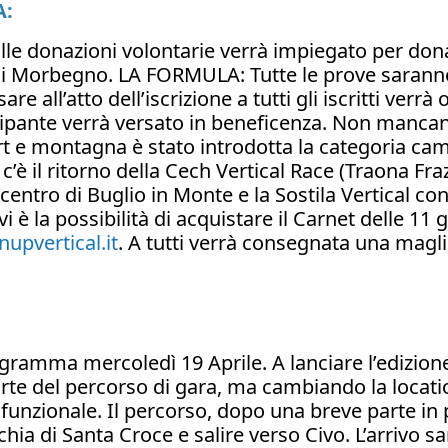
A:
dalle donazioni volontarie verrà impiegato per dona
 Morbegno. LA FORMULA: Tutte le prove saranno 
re all’atto dell’iscrizione a tutti gli iscritti verr
cipante verrà versato in beneficenza. Non mancano 
rt e montagna è stato introdotta la categoria c
 c’è il ritorno della Cech Vertical Race (Traona Fr
 centro di Buglio in Monte e la Sostila Vertical con
i è la possibilità di acquistare il Carnet delle 11 g
upvertical.it
. A tutti verrà consegnata una maglie
rogramma mercoledì 19 Aprile. A lanciare l’edizion
te del percorso di gara, ma cambiando la locatio
ifunzionale. Il percorso, dopo una breve parte in p
hia di Santa Croce e salire verso Civo. L’arrivo sa