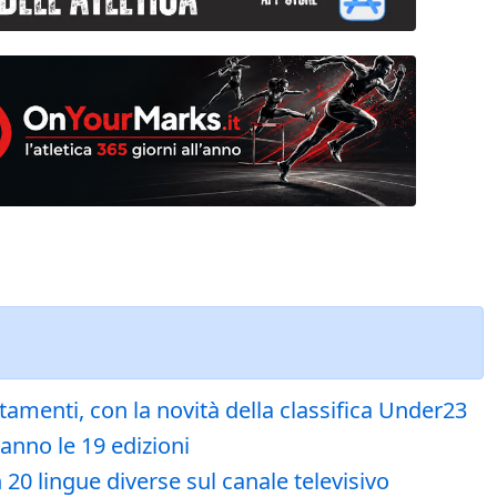
menti, con la novità della classifica Under23
ranno le 19 edizioni
 20 lingue diverse sul canale televisivo