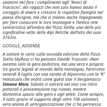
unanimi nel fare i complimenti agli “Amici di
Fraciscio”, dei ragazzi che non solo hanno avuto il
coraggio di vivere e crescere le rispettive famiglie nel
paese d’origine, ma che si stanno anche impegnando
per fare conoscere le loro montagne e l’antica rete
sentieristica all’ombra del Pizzo Stella, una delle più
significative vette delle Alpi Retiche dall’alto dei suoi
3163m.
GOOGLE_ADSENSE
A svelare le carte sulla seconda edizione della Pizzo
Stella SkyRace ci ha pensato Davide Trussoni: «Non
avremo solo la gara podistica, ma una vera e propria
tre giorni legata al mondo della montagna. Partiremo
venerdì 8 luglio con una serata di Alpinismo con la “A”
maiuscola che vedrà come guest star il bergamasco
Simone Moro
. Sabato si entrerà nel vivo con ritiro
pettorali e presentazione top runner, mentre
domenica spazio alla gara e agli atleti. Come sempre,
il tutto grazie al supporto degli oltre 100 volontari,
vera anima di un’organizzazione che ci ha permesso