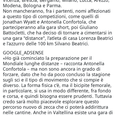
Vicenza, Brescia, Bergamo, Milano, Lucca, Arezzo,
Modena, Bologna e Parma.
Non mancheranno, fra i partenti, nomi affezionati
a questo tipo di competizioni, come quelli di
Jonathan Wyatt e Antonella Confortola, che
parteciperanno alla gara short, poi Giuliano
Battocletti, che ha deciso di tornare a cimentarsi in
una gara "distance", l’atleta di casa Lorenza Beatrici
e l’azzurro delle 100 km Silvano Beatrici.
GOOGLE_ADSENSE
«Ho già cominciato la preparazione per il
Mondiale lunghe distanze – racconta Antonella
Confortola – ma non sono ancora in grado di
forzare, dato che ho da poco concluso la stagione
sugli sci e il tipo di movimento che si compie è
diverso. La forma fisica c'è, ma il bicipite femorale,
in particolare, si usa in modo differente, fra fondo
e corsa, e quindi bisogna essere prudenti. Tuttavia
credo sarà molto piacevole esplorare questo
percorso nuovo di zecca che ci poterà addirittura
nelle cantine. Anche in Valtellina esiste una gara di