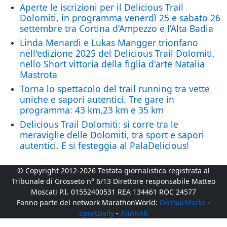
Aperte le iscrizioni per il Delicious Trail
Dolomiti, in programma venerdì 25 e sabato 26
settembre tra Cortina d’Ampezzo e l’Alta Badia
Linda Menardi e Lukas Mangger trionfano
nell'edizione 2025 del Delicious Trail Dolomiti,
nello Short vittoria della figlia d'arte Natalia
Mastrota
Torna lo spettacolo del trail running tra vette
uniche e sapori autentici. Tre gare in
programma: 43 km,23 km e 35 km
Delicious Trail Dolomiti: si corre tra le
meraviglie delle Dolomiti, tra sport e sapori
autentici. E si festeggia al PalaDelicious!
© Copyright 2012-2026 Testata giornalistica registrata al
Tribunale di Grosseto n° 6/13 Direttore responsabile Matteo
Moscati P.I. 01552400531 REA 134461 ROC 24577
Fanno parte del network MarathonWorld:
OnYourMarks
-
SportDaily
-
AhAhAh