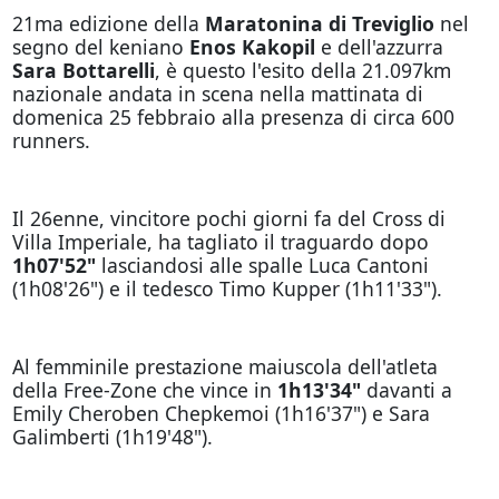
21ma edizione della
Maratonina di Treviglio
nel
segno del keniano
Enos Kakopil
e dell'azzurra
Sara Bottarelli
, è questo l'esito della 21.097km
nazionale andata in scena nella mattinata di
domenica 25 febbraio alla presenza di circa 600
runners.
Il 26enne, vincitore pochi giorni fa del Cross di
Villa Imperiale, ha tagliato il traguardo dopo
1h07'52"
lasciandosi alle spalle Luca Cantoni
(1h08'26") e il tedesco Timo Kupper (1h11'33").
Al femminile prestazione maiuscola dell'atleta
della Free-Zone che vince in
1h13'34"
davanti a
Emily Cheroben Chepkemoi (1h16'37") e Sara
Galimberti (1h19'48").