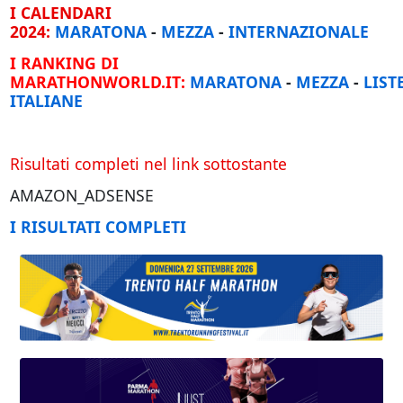
I CALENDARI
2024:
MARATONA
-
MEZZA
-
INTERNAZIONALE
I RANKING DI
MARATHONWORLD.IT:
MARATONA
-
MEZZA
-
LIST
ITALIANE
Risultati completi nel link sottostante
AMAZON_ADSENSE
I RISULTATI COMPLETI