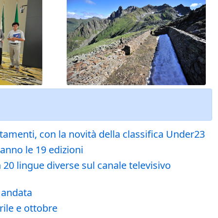
menti, con la novità della classifica Under23
ranno le 19 edizioni
 20 lingue diverse sul canale televisivo
 andata
rile e ottobre