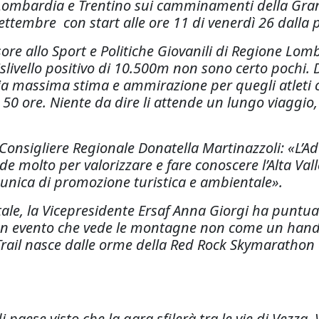
a Lombardia e Trentino sui camminamenti della Gra
ettembre con start alle ore 11 di venerdì 26 dalla p
ssore allo Sport e Politiche Giovanili di Regione Lo
ivello positivo di 10.500m non sono certo pochi. D
a massima stima e ammirazione per quegli atleti ch
i 50 ore. Niente da dire li attende un lungo viaggi
 Consigliere Regionale Donatella Martinazzoli: «L’A
molto per valorizzare e fare conoscere l’Alta Valle 
unica di promozione turistica e ambientale».
ale, la Vicepresidente Ersaf Anna Giorgi ha puntu
. Un evento che vede le montagne non come un han
a Trail nasce dalle orme della Red Rock Skymaratho
 paese visto che la gara sfilerà tra le vie di Vezza