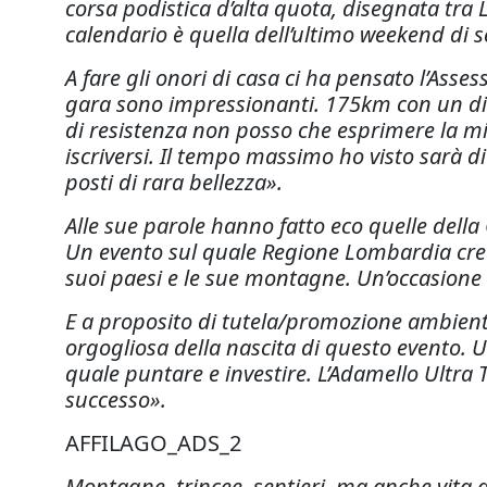
corsa podistica d’alta quota, disegnata tr
calendario è quella dell’ultimo weekend di s
A fare gli onori di casa ci ha pensato l’Asse
gara sono impressionanti. 175km con un disl
di resistenza non posso che esprimere la mi
iscriversi. Il tempo massimo ho visto sarà d
posti di rara bellezza».
Alle sue parole hanno fatto eco quelle della
Un evento sul quale Regione Lombardia crede 
suoi paesi e le sue montagne. Un’occasione 
E a proposito di tutela/promozione ambient
orgogliosa della nascita di questo evento
quale puntare e investire. L’Adamello Ultr
successo».
AFFILAGO_ADS_2
Montagne, trincee, sentieri, ma anche vita di