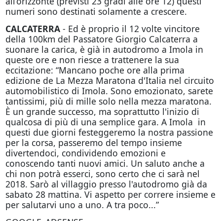
all’orizzonte (previsti 23 gradi alle ore 12) questi
numeri sono destinati solamente a crescere.
CALCATERRA
- Ed è proprio il 12 volte vincitore
della 100km del Passatore Giorgio Calcaterra a
suonare la carica, è già in autodromo a Imola in
queste ore e non riesce a trattenere la sua
eccitazione: “Mancano poche ore alla prima
edizione de La Mezza Maratona d'Italia nel circuito
automobilistico di Imola. Sono emozionato, sarete
tantissimi, più di mille solo nella mezza maratona.
È un grande successo, ma soprattutto l'inizio di
qualcosa di più di una semplice gara. A Imola in
questi due giorni festeggeremo la nostra passione
per la corsa, passeremo del tempo insieme
divertendoci, condividendo emozioni e
conoscendo tanti nuovi amici. Un saluto anche a
chi non potrà esserci, sono certo che ci sarà nel
2018. Sarò al villaggio presso l'autodromo già da
sabato 28 mattina. Vi aspetto per correre insieme e
per salutarvi uno a uno. A tra poco...”