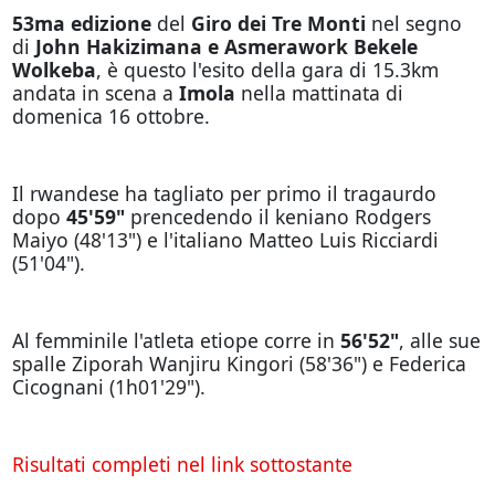
53ma edizione
del
Giro dei Tre Monti
nel segno
di
John Hakizimana e Asmerawork Bekele
Wolkeba
, è questo l'esito della gara di 15.3km
andata in scena a
Imola
nella mattinata di
domenica 16 ottobre.
Il rwandese ha tagliato per primo il tragaurdo
dopo
45'59"
prencedendo il keniano Rodgers
Maiyo (48'13") e l'italiano Matteo Luis Ricciardi
(51'04").
Al femminile l'atleta etiope corre in
56'52"
, alle sue
spalle Ziporah Wanjiru Kingori (58'36") e Federica
Cicognani (1h01'29").
Risultati completi nel link sottostante