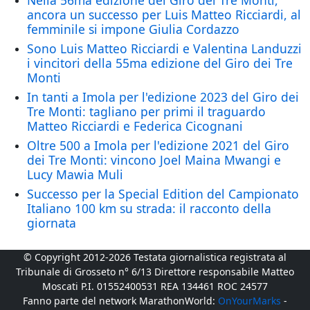
Nella 56ma edizione del Giro dei Tre Monti,
ancora un successo per Luis Matteo Ricciardi, al
femminile si impone Giulia Cordazzo
Sono Luis Matteo Ricciardi e Valentina Landuzzi
i vincitori della 55ma edizione del Giro dei Tre
Monti
In tanti a Imola per l'edizione 2023 del Giro dei
Tre Monti: tagliano per primi il traguardo
Matteo Ricciardi e Federica Cicognani
Oltre 500 a Imola per l'edizione 2021 del Giro
dei Tre Monti: vincono Joel Maina Mwangi e
Lucy Mawia Muli
Successo per la Special Edition del Campionato
Italiano 100 km su strada: il racconto della
giornata
© Copyright 2012-2026 Testata giornalistica registrata al
Tribunale di Grosseto n° 6/13 Direttore responsabile Matteo
Moscati P.I. 01552400531 REA 134461 ROC 24577
Fanno parte del network MarathonWorld:
OnYourMarks
-