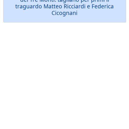
traguardo Matteo Ricciardi e Federica
Cicognani