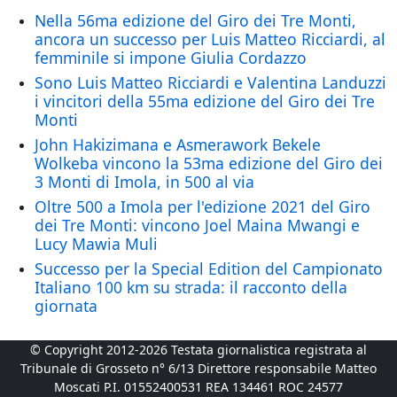
Nella 56ma edizione del Giro dei Tre Monti,
ancora un successo per Luis Matteo Ricciardi, al
femminile si impone Giulia Cordazzo
Sono Luis Matteo Ricciardi e Valentina Landuzzi
i vincitori della 55ma edizione del Giro dei Tre
Monti
John Hakizimana e Asmerawork Bekele
Wolkeba vincono la 53ma edizione del Giro dei
3 Monti di Imola, in 500 al via
Oltre 500 a Imola per l'edizione 2021 del Giro
dei Tre Monti: vincono Joel Maina Mwangi e
Lucy Mawia Muli
Successo per la Special Edition del Campionato
Italiano 100 km su strada: il racconto della
giornata
© Copyright 2012-2026 Testata giornalistica registrata al
Tribunale di Grosseto n° 6/13 Direttore responsabile Matteo
Moscati P.I. 01552400531 REA 134461 ROC 24577