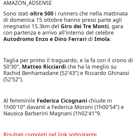
AMAZON_ADSENSE
Sono stati
oltre 500
i runners che nella mattinata
di domenica 15 ottobre hanno preso parte agli
imegnativi 15.3km del
Giro dei Tre Monti
, gara
con partenza e arrivo all'interno del celebre
Autodromo Enzo e Dino Ferrari
di
Imola
.
Taglia per primo il traguardo, e la fa con il crono di
50'30",
Matteo Ricciardi
che ha la meglio su
Rachid Benhamadane (52'43") e Riccardo Ghinassi
(52'52").
Al femminile
Federica Cicognani
chiude in
1h00'10" davanti a Federica Moroni (1h00'54") e
Nausica Barberini Magnani (1h02'41"9.
Risultati completi nel link sottostante