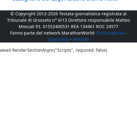
© Copyright 2012-2026 Testata giornalistica registrata al
Tribunale di Grosseto n° 6/13 Direttore responsabile Matteo
Moscati P.I. 01552400531 REA 134461 ROC 24577
Fanno parte del network MarathonWorld:
OnYourMarks
-
SportDaily
-
AhAhAh
await RenderSectionAsync("Scripts", required: false)