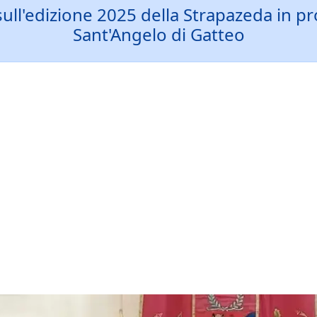
 sull'edizione 2025 della Strapazeda i
Sant'Angelo di Gatteo