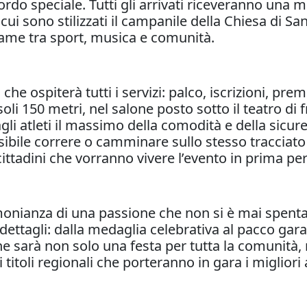
ordo speciale. Tutti gli arrivati riceveranno un
n cui sono stilizzati il campanile della Chiesa di
game tra sport, musica e comunità.
che ospiterà tutti i servizi: palco, iscrizioni, pre
li 150 metri, nel salone posto sotto il teatro di fr
agli atleti il massimo della comodità e della sicu
ssibile correre o camminare sullo stesso tracciat
cittadini che vorranno vivere l’evento in prima pe
monianza di una passione che non si è mai spenta
tagli: dalla medaglia celebrativa al pacco gara, d
ione sarà non solo una festa per tutta la comuni
 titoli regionali che porteranno in gara i migliori