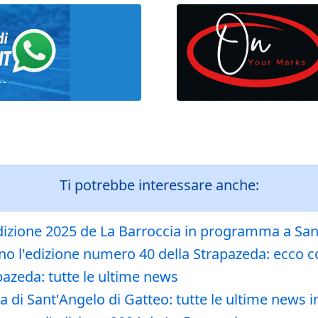
Ti potrebbe interessare anche:
l'edizione 2025 de La Barroccia in programma a Sa
ono l'edizione numero 40 della Strapazeda: ecco 
apazeda: tutte le ultime news
 di Sant'Angelo di Gatteo: tutte le ultime news in