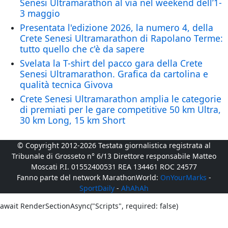
Senesi Ultramarathon al via nel weekend dell’1-
3 maggio
Presentata l'edizione 2026, la numero 4, della
Crete Senesi Ultramarathon di Rapolano Terme:
tutto quello che c'è da sapere
Svelata la T-shirt del pacco gara della Crete
Senesi Ultramarathon. Grafica da cartolina e
qualità tecnica Givova
Crete Senesi Ultramarathon amplia le categorie
di premiati per le gare competitive 50 km Ultra,
30 km Long, 15 km Short
© Copyright 2012-2026 Testata giornalistica registrata al
Tribunale di Grosseto n° 6/13 Direttore responsabile Matteo
Moscati P.I. 01552400531 REA 134461 ROC 24577
Fanno parte del network MarathonWorld:
OnYourMarks
-
SportDaily
-
AhAhAh
await RenderSectionAsync("Scripts", required: false)