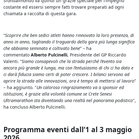
Sfondalmondo va quindi un grazie speciale per l’impegno
costante ed essersi sempre fatti trovare preparati ad ogni
chiamata a raccolta di questa gara.
“
Scoprire che ben sedici atleti hanno rinnovato la loro presenza, di
anno in anno, tagliando il traguardo della gara più lunga significa
che abbiamo seminato e coltivato bene
” – ha
commentato
Alberto Pulcinelli
, Presidente del GP Riccardo
Valenti. “
Siamo consapevoli che la strada perché l’evento sia
ancora più grande è lunga, ma con l’entusiasmo di chi ci ha dato e
ci darà fiducia siamo certi di poter crescere. I bilanci servono ad
aprire la strada alle innovazioni, ora è tempo di mettersi al lavoro
”
– ha aggiunto. "
Un caloroso ringraziamento va a sponsor ed
istituzioni, è grazie alla volontà comune se Crete Senesi
Ultramarathon sta diventando una realtà nel panorama podistico
",
ha concluso Alberto Pulcinelli.
Programma eventi dall’1 al 3 maggio
2026