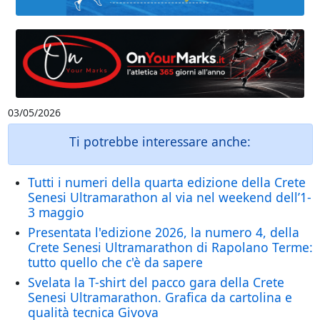
03/05/2026
Ti potrebbe interessare anche:
Tutti i numeri della quarta edizione della Crete
Senesi Ultramarathon al via nel weekend dell’1-
3 maggio
Presentata l'edizione 2026, la numero 4, della
Crete Senesi Ultramarathon di Rapolano Terme:
tutto quello che c'è da sapere
Svelata la T-shirt del pacco gara della Crete
Senesi Ultramarathon. Grafica da cartolina e
qualità tecnica Givova