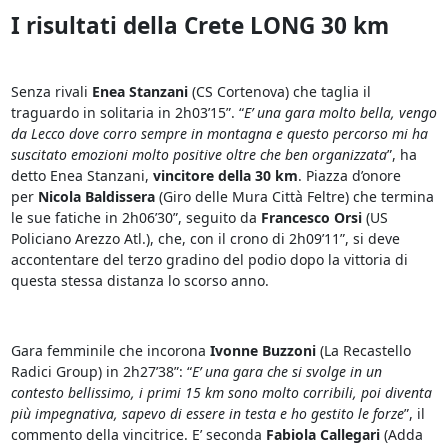
I risultati della Crete LONG 30 km
Senza rivali
Enea Stanzani
(CS Cortenova) che taglia il
traguardo in solitaria in 2h03’15”. “
E’ una gara molto bella, vengo
da Lecco dove corro sempre in montagna e questo percorso mi ha
suscitato emozioni molto positive oltre che ben organizzata
”, ha
detto Enea Stanzani,
vincitore della 30 km
. Piazza d’onore
per
Nicola Baldissera
(Giro delle Mura Città Feltre) che termina
le sue fatiche in 2h06’30”, seguito da
Francesco Orsi
(US
Policiano Arezzo Atl.), che, con il crono di 2h09’11”, si deve
accontentare del terzo gradino del podio dopo la vittoria di
questa stessa distanza lo scorso anno.
Gara femminile che incorona
Ivonne Buzzoni
(La Recastello
Radici Group) in 2h27’38”: “
E’ una gara che si svolge in un
contesto bellissimo, i primi 15 km sono molto corribili, poi diventa
più impegnativa, sapevo di essere in testa e ho gestito le forze
”, il
commento della vincitrice. E’ seconda
Fabiola Callegari
(Adda