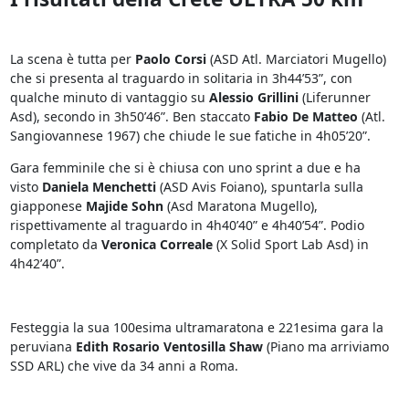
La scena è tutta per
Paolo Corsi
(ASD Atl. Marciatori Mugello)
che si presenta al traguardo in solitaria in 3h44’53”, con
qualche minuto di vantaggio su
Alessio Grillini
(Liferunner
Asd), secondo in 3h50’46”. Ben staccato
Fabio De Matteo
(Atl.
Sangiovannese 1967) che chiude le sue fatiche in 4h05’20”.
Gara femminile che si è chiusa con uno sprint a due e ha
visto
Daniela Menchetti
(ASD Avis Foiano), spuntarla sulla
giapponese
Majide Sohn
(Asd Maratona Mugello),
rispettivamente al traguardo in 4h40’40” e 4h40’54”. Podio
completato da
Veronica Correale
(X Solid Sport Lab Asd) in
4h42’40”.
Festeggia la sua 100esima ultramaratona e 221esima gara la
peruviana
Edith Rosario Ventosilla Shaw
(Piano ma arriviamo
SSD ARL) che vive da 34 anni a Roma.