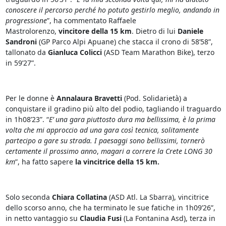
conoscere il percorso perché ho potuto gestirlo meglio, andando in
progressione
”, ha commentato Raffaele
Mastrolorenzo,
vincitore della 15 km
. Dietro di lui
Daniele
Sandroni
(GP Parco Alpi Apuane) che stacca il crono di 58’58”,
tallonato da
Gianluca Colicci
(ASD Team Marathon Bike), terzo
in 59’27”.
Per le donne è
Annalaura Bravetti
(Pod. Solidarietà) a
conquistare il gradino più alto del podio, tagliando il traguardo
in 1h08’23”. “
E’ una gara piuttosto dura ma bellissima, è la prima
volta che mi approccio ad una gara così tecnica, solitamente
partecipo a gare su strada. I paesaggi sono bellissimi, tornerò
certamente il prossimo anno
,
magari a correre la Crete LONG 30
km
”, ha fatto sapere
la vincitrice della 15 km.
Solo seconda
Chiara Collatina
(ASD Atl. La Sbarra), vincitrice
dello scorso anno, che ha terminato le sue fatiche in 1h09’26”,
in netto vantaggio su
Claudia Fusi
(La Fontanina Asd), terza in