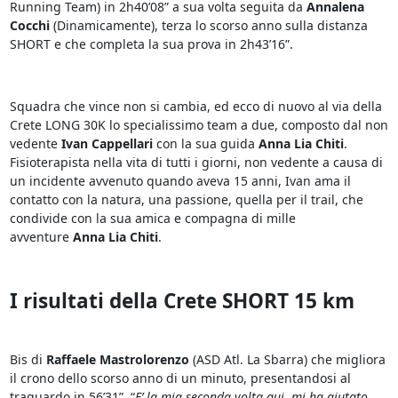
Running Team) in 2h40’08” a sua volta seguita da
Annalena
Cocchi
(Dinamicamente), terza lo scorso anno sulla distanza
SHORT e che completa la sua prova in 2h43’16”.
Squadra che vince non si cambia, ed ecco di nuovo al via della
Crete LONG 30K lo specialissimo team a due, composto dal non
vedente
Ivan Cappellari
con la sua guida
Anna Lia Chiti
.
Fisioterapista nella vita di tutti i giorni, non vedente a causa di
un incidente avvenuto quando aveva 15 anni, Ivan ama il
contatto con la natura, una passione, quella per il trail, che
condivide con la sua amica e compagna di mille
avventure
Anna Lia Chiti
.
I risultati della Crete SHORT 15 km
Bis di
Raffaele Mastrolorenzo
(ASD Atl. La Sbarra) che migliora
il crono dello scorso anno di un minuto, presentandosi al
traguardo in 56’31”. “
E’ la mia seconda volta qui, mi ha aiutato