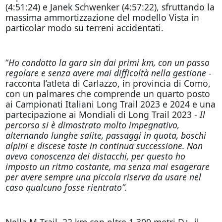
(4:51:24) e Janek Schwenker (4:57:22), sfruttando la
massima ammortizzazione del modello Vista in
particolar modo su terreni accidentati.
“
Ho condotto la gara sin dai primi km, con un passo
regolare e senza avere mai difficoltà nella gestione -
racconta l’atleta di Carlazzo, in provincia di Como,
con un palmares che comprende un quarto posto
ai Campionati Italiani Long Trail 2023 e 2024 e una
partecipazione ai Mondiali di Long Trail 2023 -
Il
percorso si è dimostrato molto impegnativo,
alternando lunghe salite, passaggi in quota, boschi
alpini e discese toste in continua successione. Non
avevo conoscenza dei distacchi, per questo ho
imposto un ritmo costante, ma senza mai esagerare
per avere sempre una piccola riserva da usare nel
caso qualcuno fosse rientrato”.
Nella M-Trail, 22 km con oltre 1.300 metri D+, il