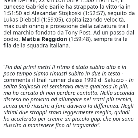
cuneese Gabriele Barile ha strappato la vittoria in
1:51:50 ad Alexandar Stojkoski (1:52:57), seguito da
Lukas Diebold (1:59:05), capitalizzando velocità,
max cushioning e protezione della calzatura trail
del marchio fondato da Tony Post. Ad un passo dal
podio,
Mattia Reggidori
(1:59:48), sempre tra le
fila della squadra italiana.
“
Fin dai primi metri il ritmo è stato subito alto e in
poco tempo siamo rimasti subito in due in testa
-
commenta il trail runner classe 1999 di Saluzzo -
In
salita Stojkoski mi sembrava avere qualcosa in più,
ma ho cercato di non perdere contatto. Nella seconda
discesa ho provato ad allungare nei tratti più tecnici,
senza però riuscire a fare davvero la differenza. Negli
ultimi due strappi stavo leggermente meglio, quindi
ho accelerato per creare un piccolo gap, che poi sono
riuscito a mantenere fino al traguardo”.