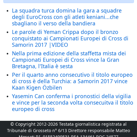
La squadra turca domina la gara a squadre
degli EuroCross con gli atleti keniani...che
sbagliano il verso della bandiera
Le parole di Yeman Crippa dopo il bronzo
conquistato ai Campionati Europei di Cross di
Samorin 2017 |VIDEO
Nella prima edizione della staffetta mista dei
Campionati Europei di Cross vince la Gran
Bretagna, l'Italia è sesta
Per il quarto anno consecutivo il titolo europeo
di cross è della Turchia: a Samorin 2017 vince
Kaan Kigen Özbilen
Yasemin Can conferma i pronostici della vigilia
e vince per la seconda volta consecuitva il titolo
europeo di cross
© Copyright 2012-2026 Testata giornalistica registrata al
Tribunale di Grosseto n° 6/13 Direttore responsabile Matteo
Moscati P.I. 01552400531 REA 134461 ROC 24577