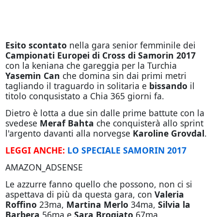
Esito scontato
nella gara senior femminile dei
Campionati Europei di Cross di Samorin 2017
con la keniana che gareggia per la Turchia
Yasemin Can
che domina sin dai primi metri
tagliando il traguardo in solitaria e
bissando
il
titolo conqusistato a Chia 365 giorni fa.
Dietro è lotta a due sin dalle prime battute con la
svedese
Meraf Bahta
che conquisterà allo sprint
l'argento davanti alla norvegse
Karoline Grovdal
.
LEGGI ANCHE:
LO SPECIALE SAMORIN 2017
AMAZON_ADSENSE
Le azzurre fanno quello che possono, non ci si
aspettava di più da questa gara, con
Valeria
Roffino
23ma,
Martina Merlo
34ma,
Silvia la
Barbera
56ma e
Sara Brogiato
67ma.