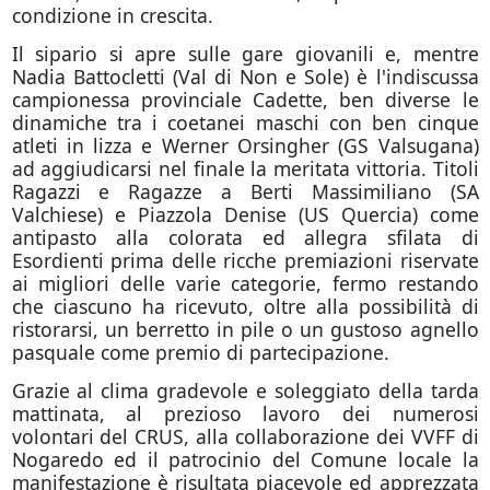
condizione in crescita.
Il sipario si apre sulle gare giovanili e, mentre
Nadia Battocletti (Val di Non e Sole) è l'indiscussa
campionessa provinciale Cadette, ben diverse le
dinamiche tra i coetanei maschi con ben cinque
atleti in lizza e Werner Orsingher (GS Valsugana)
ad aggiudicarsi nel finale la meritata vittoria. Titoli
Ragazzi e Ragazze a Berti Massimiliano (SA
Valchiese) e Piazzola Denise (US Quercia) come
antipasto alla colorata ed allegra sfilata di
Esordienti prima delle ricche premiazioni riservate
ai migliori delle varie categorie, fermo restando
che ciascuno ha ricevuto, oltre alla possibilità di
ristorarsi, un berretto in pile o un gustoso agnello
pasquale come premio di partecipazione.
Grazie al clima gradevole e soleggiato della tarda
mattinata, al prezioso lavoro dei numerosi
volontari del CRUS, alla collaborazione dei VVFF di
Nogaredo ed il patrocinio del Comune locale la
manifestazione è risultata piacevole ed apprezzata