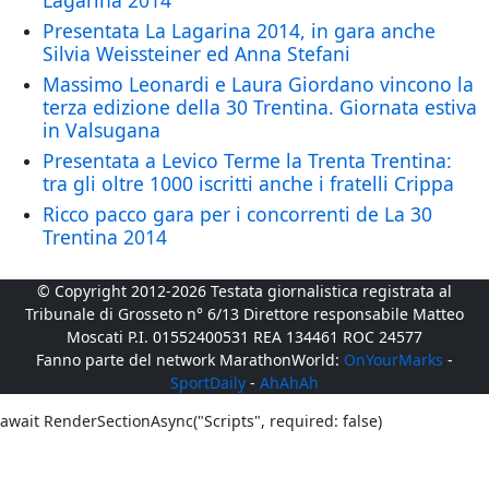
Lagarina 2014
Presentata La Lagarina 2014, in gara anche
Silvia Weissteiner ed Anna Stefani
Massimo Leonardi e Laura Giordano vincono la
terza edizione della 30 Trentina. Giornata estiva
in Valsugana
Presentata a Levico Terme la Trenta Trentina:
tra gli oltre 1000 iscritti anche i fratelli Crippa
Ricco pacco gara per i concorrenti de La 30
Trentina 2014
© Copyright 2012-2026 Testata giornalistica registrata al
Tribunale di Grosseto n° 6/13 Direttore responsabile Matteo
Moscati P.I. 01552400531 REA 134461 ROC 24577
Fanno parte del network MarathonWorld:
OnYourMarks
-
SportDaily
-
AhAhAh
await RenderSectionAsync("Scripts", required: false)