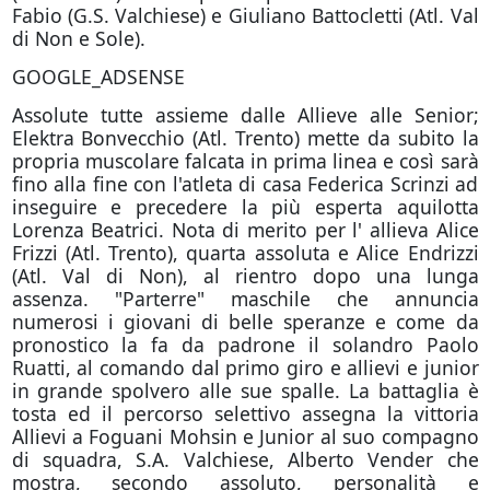
Fabio (G.S. Valchiese) e Giuliano Battocletti (Atl. Val
di Non e Sole).
GOOGLE_ADSENSE
Assolute tutte assieme dalle Allieve alle Senior;
Elektra Bonvecchio (Atl. Trento) mette da subito la
propria muscolare falcata in prima linea e così sarà
fino alla fine con l'atleta di casa Federica Scrinzi ad
inseguire e precedere la più esperta aquilotta
Lorenza Beatrici. Nota di merito per l' allieva Alice
Frizzi (Atl. Trento), quarta assoluta e Alice Endrizzi
(Atl. Val di Non), al rientro dopo una lunga
assenza. "Parterre" maschile che annuncia
numerosi i giovani di belle speranze e come da
pronostico la fa da padrone il solandro Paolo
Ruatti, al comando dal primo giro e allievi e junior
in grande spolvero alle sue spalle. La battaglia è
tosta ed il percorso selettivo assegna la vittoria
Allievi a Foguani Mohsin e Junior al suo compagno
di squadra, S.A. Valchiese, Alberto Vender che
mostra, secondo assoluto, personalità e