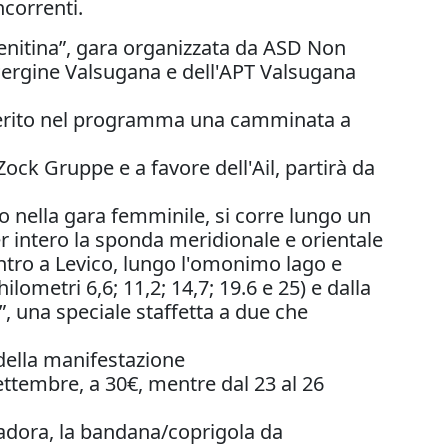
ncorrenti.
Trenitina”, gara organizzata da ASD Non
Pergine Valsugana e dell'APT Valsugana
 inserito nel programma una camminata a
Zock Gruppe e a favore dell'Ail, partirà da
o nella gara femminile, si corre lungo un
er intero la sponda meridionale e orientale
entro a Levico, lungo l'omonimo lago e
ilometri 6,6; 11,2; 14,7; 19.6 e 25) e dalla
f”, una speciale staffetta a due che
e della manifestazione
settembre, a 30€, mentre dal 23 al 26
Diadora, la bandana/coprigola da