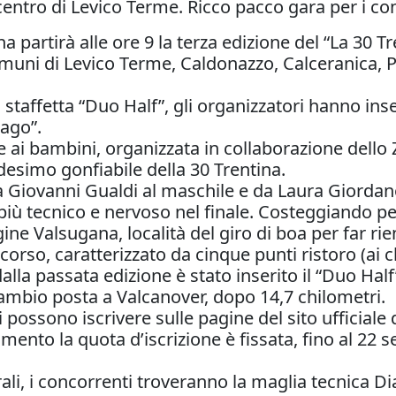
entro di Levico Terme. Ricco pacco gara per i co
 partirà alle ore 9 la terza edizione del “La 30 
muni di Levico Terme, Caldonazzo, Calceranica, 
alla staffetta “Duo Half”, gli organizzatori hanno
lago”.
e ai bambini, organizzata in collaborazione dello 
edesimo gonfiabile della 30 Trentina.
a Giovanni Gualdi al maschile e da Laura Giordan
, più tecnico e nervoso nel finale. Costeggiando p
ine Valsugana, località del giro di boa per far ri
orso, caratterizzato da cinque punti ristoro (ai ch
 dalla passata edizione è stato inserito il “Duo Hal
 cambio posta a Valcanover, dopo 14,7 chilometri.
 si possono iscrivere sulle pagine del sito ufficial
mento la quota d’iscrizione è fissata, fino al 22 
rali, i concorrenti troveranno la maglia tecnica 