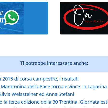
Ti potrebbe interessare anche:
i 2015 di corsa campestre, i risultati
a Maratonina della Pace torna e vince La Lagarina
Silvia Weissteiner ed Anna Stefani
a terza edizione della 30 Trentina. Giornata est