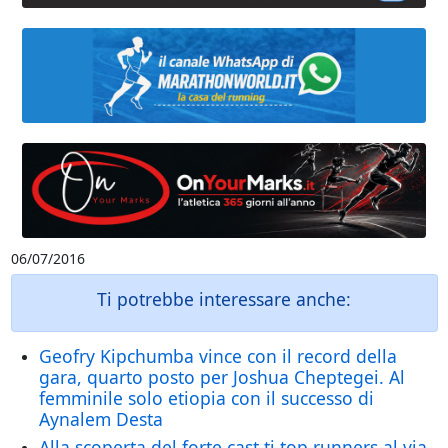
06/07/2016
Ti potrebbe interessare anche:
Geofry Kipchumba vince con il record della
gara, quarto posto per Joshua Cheptegei. Al
femminile solo etiopia con il successo di
Aynalem Desta
Alla scoperta del forte cast ti top runners al via