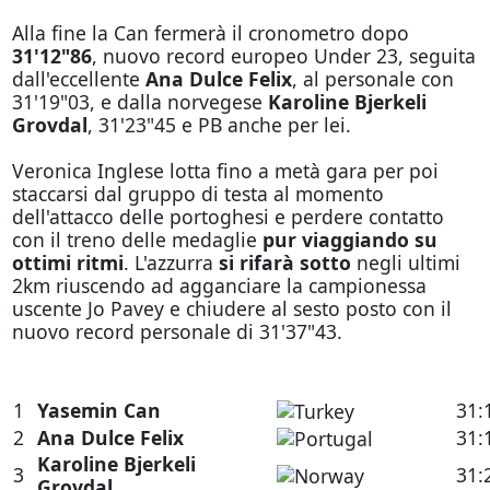
Alla fine la Can fermerà il cronometro dopo
31'12"86
, nuovo record europeo Under 23, seguita
dall'eccellente
Ana Dulce Felix
, al personale con
31'19"03, e dalla norvegese
Karoline Bjerkeli
Grovdal
, 31'23"45 e PB anche per lei.
Veronica Inglese lotta fino a metà gara per poi
staccarsi dal gruppo di testa al momento
dell'attacco delle portoghesi e perdere contatto
con il treno delle medaglie
pur viaggiando su
ottimi ritmi
. L'azzurra
si rifarà sotto
negli ultimi
2km riuscendo ad agganciare la campionessa
uscente Jo Pavey e chiudere al sesto posto con il
nuovo record personale di 31'37"43.
1
Yasemin Can
31:
2
Ana Dulce Felix
31:
Karoline Bjerkeli
3
31:
Grovdal