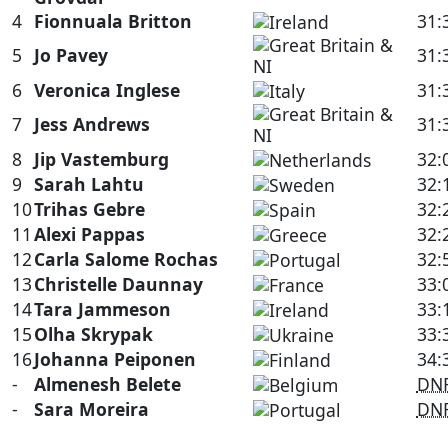
4
Fionnuala Britton
31:
5
Jo Pavey
31:
6
Veronica Inglese
31:
7
Jess Andrews
31:
8
Jip Vastemburg
32:
9
Sarah Lahtu
32:
10
Trihas Gebre
32:
11
Alexi Pappas
32:
12
Carla Salome Rochas
32:
13
Christelle Daunnay
33:
14
Tara Jammeson
33:
15
Olha Skrypak
33:
16
Johanna Peiponen
34:
-
Almenesh Belete
DN
-
Sara Moreira
DN