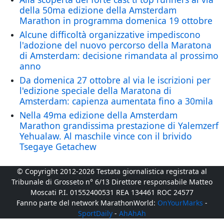
della 50ma edizione della Amsterdam
Marathon in programma domenica 19 ottobre
Alcune difficoltà organizzative impediscono
l'adozione del nuovo percorso della Maratona
di Amsterdam: decisione rimandata al prossimo
anno
Da domenica 27 ottobre al via le iscrizioni per
l'edizione speciale della Maratona di
Amsterdam: capienza aumentata fino a 30mila
Nella 49ma edizione della Amsterdam
Marathon grandissima prestazione di Yalemzerf
Yehualaw. Al maschile vince con il brivido
Tsegaye Getachew
© Copyright 2012-2026 Testata giornalistica registrata al
Tribunale di Grosseto n° 6/13 Direttore responsabile Matteo
Moscati P.I. 01552400531 REA 134461 ROC 24577
Fanno parte del network MarathonWorld:
OnYourMarks
-
SportDaily
-
AhAhAh