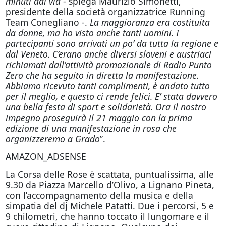
minuti dal via
- spiega Maurizio Simonetti,
presidente della società organizzatrice Running
Team Conegliano -.
La maggioranza era costituita
da donne, ma ho visto anche tanti uomini. I
partecipanti sono arrivati un po’ da tutta la regione e
dal Veneto. C’erano anche diversi sloveni e austriaci
richiamati dall’attività promozionale di Radio Punto
Zero che ha seguito in diretta la manifestazione.
Abbiamo ricevuto tanti complimenti, è andato tutto
per il meglio, e questo ci rende felici. E’ stata davvero
una bella festa di sport e solidarietà. Ora il nostro
impegno proseguirà il 21 maggio con la prima
edizione di una manifestazione in rosa che
organizzeremo a Grado
”.
AMAZON_ADSENSE
La Corsa delle Rose è scattata, puntualissima, alle
9.30 da Piazza Marcello d’Olivo, a Lignano Pineta,
con l’accompagnamento della musica e della
simpatia del dj Michele Patatti. Due i percorsi, 5 e
9 chilometri, che hanno toccato il lungomare e il