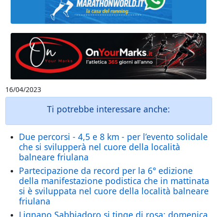
16/04/2023
Ti potrebbe interessare anche:
Due percorsi - 4,5 e 8 km - per l’evento solidale
che si svilupperà nel cuore della località
balneare friulana
Partecipazione da record per la 6° edizione
della manifestazione podistica che in mattinata
si è sviluppata nel cuore della località balneare
friulana
Lignano Sabbiadoro si tinge di rosa: domenica