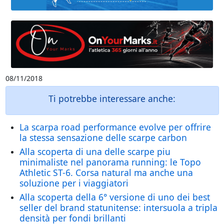
08/11/2018
Ti potrebbe interessare anche:
La scarpa road performance evolve per offrire
la stessa sensazione delle scarpe carbon
Alla scoperta di una delle scarpe piu
minimaliste nel panorama running: le Topo
Athletic ST-6. Corsa natural ma anche una
soluzione per i viaggiatori
Alla scoperta della 6° versione di uno dei best
seller del brand statunitense: intersuola a tripla
densità per fondi brillanti