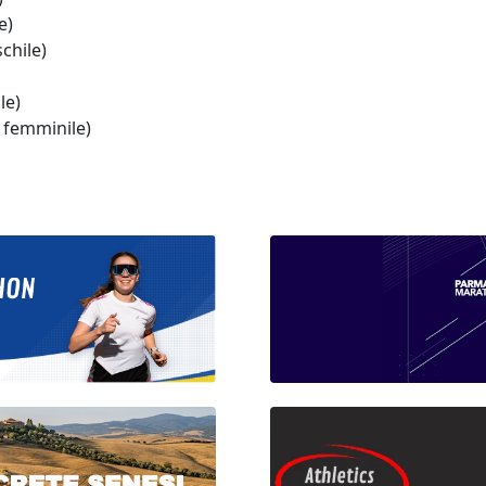
e)
chile)
le)
 femminile)