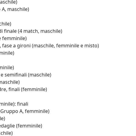
aschile)
A, maschile)
hile)
finale (4 match, maschile)
e femminile)
ase a gironi (maschile, femminile e misto)
inile)
inile)
e semifinali (maschile)
maschile)
, finali (femminile)
ile): finali
Gruppo A, femminile)
le)
daglie (femminile)
chile)