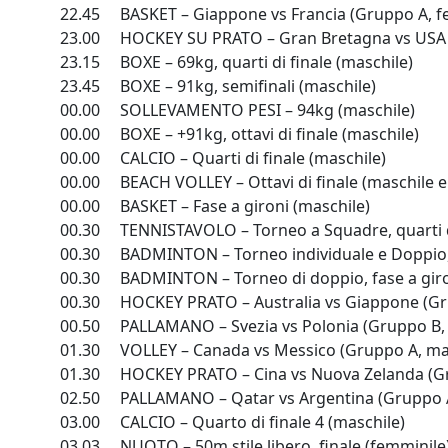
22.45 BASKET – Giappone vs Francia (Gruppo A, f
23.00 HOCKEY SU PRATO – Gran Bretagna vs USA 
23.15 BOXE – 69kg, quarti di finale (maschile)
23.45 BOXE – 91kg, semifinali (maschile)
00.00 SOLLEVAMENTO PESI – 94kg (maschile)
00.00 BOXE – +91kg, ottavi di finale (maschile)
00.00 CALCIO – Quarti di finale (maschile)
00.00 BEACH VOLLEY – Ottavi di finale (maschile e
00.00 BASKET – Fase a gironi (maschile)
00.30 TENNISTAVOLO – Torneo a Squadre, quarti di
00.30 BADMINTON – Torneo individuale e Doppio, f
00.30 BADMINTON – Torneo di doppio, fase a giro
00.30 HOCKEY PRATO – Australia vs Giappone (Gr
00.50 PALLAMANO – Svezia vs Polonia (Gruppo B, 
01.30 VOLLEY – Canada vs Messico (Gruppo A, ma
01.30 HOCKEY PRATO – Cina vs Nuova Zelanda (Gr
02.50 PALLAMANO – Qatar vs Argentina (Gruppo A
03.00 CALCIO – Quarto di finale 4 (maschile)
03.03 NUOTO – 50m stile libero, finale (femminile