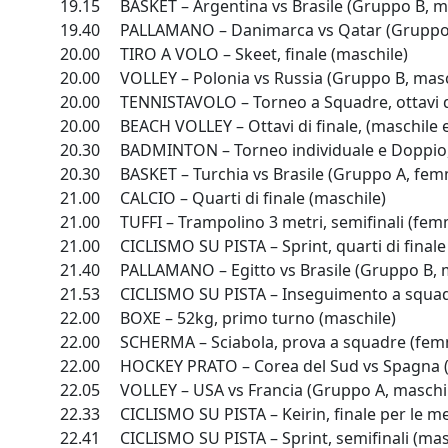
19.15 BASKET – Argentina vs Brasile (Gruppo B, m
19.40 PALLAMANO – Danimarca vs Qatar (Gruppo 
20.00 TIRO A VOLO – Skeet, finale (maschile)
20.00 VOLLEY – Polonia vs Russia (Gruppo B, masc
20.00 TENNISTAVOLO – Torneo a Squadre, ottavi di 
20.00 BEACH VOLLEY – Ottavi di finale, (maschile 
20.30 BADMINTON – Torneo individuale e Doppio, f
20.30 BASKET – Turchia vs Brasile (Gruppo A, femm
21.00 CALCIO – Quarti di finale (maschile)
21.00 TUFFI – Trampolino 3 metri, semifinali (femm
21.00 CICLISMO SU PISTA – Sprint, quarti di finale 
21.40 PALLAMANO – Egitto vs Brasile (Gruppo B, 
21.53 CICLISMO SU PISTA – Inseguimento a squadre
22.00 BOXE – 52kg, primo turno (maschile)
22.00 SCHERMA – Sciabola, prova a squadre (femmin
22.00 HOCKEY PRATO – Corea del Sud vs Spagna (
22.05 VOLLEY – USA vs Francia (Gruppo A, maschi
22.33 CICLISMO SU PISTA – Keirin, finale per le me
22.41 CICLISMO SU PISTA – Sprint, semifinali (mas