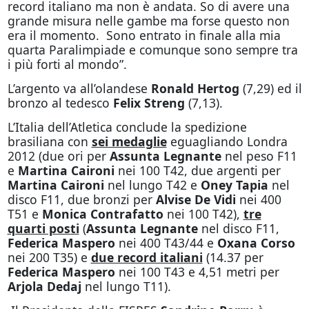
record italiano ma non è andata. So di avere una
grande misura nelle gambe ma forse questo non
era il momento. Sono entrato in finale alla mia
quarta Paralimpiade e comunque sono sempre tra
i più forti al mondo”.
L’argento va all’olandese
Ronald Hertog
(7,29) ed il
bronzo al tedesco
Felix Streng
(7,13).
L’Italia dell’Atletica conclude la spedizione
brasiliana con
sei medaglie
eguagliando Londra
2012 (due ori per
Assunta Legnante
nel peso F11
e
Martina Caironi
nei 100 T42, due argenti per
Martina Caironi
nel lungo T42 e
Oney Tapia
nel
disco F11, due bronzi per
Alvise De Vidi
nei 400
T51 e
Monica Contrafatto
nei 100 T42),
tre
quarti posti
(
Assunta Legnante
nel disco F11,
Federica Maspero
nei 400 T43/44 e
Oxana Corso
nei 200 T35) e
due record italiani
(14.37 per
Federica Maspero
nei 100 T43 e 4,51 metri per
Arjola Dedaj
nel lungo T11).