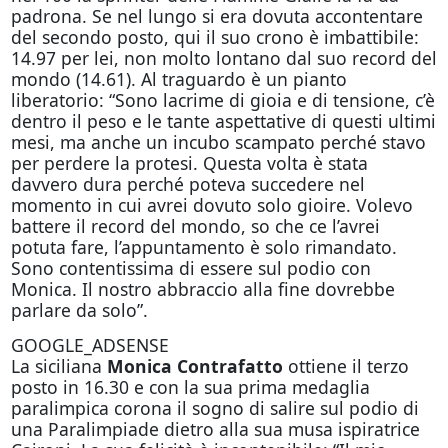
padrona. Se nel lungo si era dovuta accontentare
del secondo posto, qui il suo crono è imbattibile:
14.97 per lei, non molto lontano dal suo record del
mondo (14.61). Al traguardo è un pianto
liberatorio: “Sono lacrime di gioia e di tensione, c’è
dentro il peso e le tante aspettative di questi ultimi
mesi, ma anche un incubo scampato perché stavo
per perdere la protesi. Questa volta è stata
davvero dura perché poteva succedere nel
momento in cui avrei dovuto solo gioire. Volevo
battere il record del mondo, so che ce l’avrei
potuta fare, l’appuntamento è solo rimandato.
Sono contentissima di essere sul podio con
Monica. Il nostro abbraccio alla fine dovrebbe
parlare da solo”.
GOOGLE_ADSENSE
La siciliana
Monica Contrafatto
ottiene il terzo
posto in 16.30 e con la sua prima medaglia
paralimpica corona il sogno di salire sul podio di
una Paralimpiade dietro alla sua musa ispiratrice