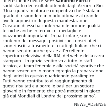
Il Presidente della FISPES
Sandrino Porru
è
soddisfatto dei risultati ottenuti dagli Azzurri a Rio:
“Una squadra matura e competitiva che è stata in
grado di rispondere in modo ottimale al grande
livello agonistico di questa manifestazione.
Ciascuno di essi ha confermato le proprie qualità
tecniche anche in termini di medaglie e
piazzamenti importanti. In particolare, sono
contento dei messaggi positivi che i nostri atleti
sono riusciti a trasmettere a tutti gli Italiani che ci
hanno seguito anche grazie all’eccellente
copertura televisiva della RAI, del web e della carta
stampata. Un grazie sentito va a tutto lo staff
tecnico, al team federale e alle società sportive che
hanno sostenuto in modo egregio la preparazione
degli atleti in questo quadriennio paralimpico.
Tutti hanno contribuito al raggiungimento di
questi risultati e a porre le basi per un settore
giovanile in fermento che potrà mettersi in gioco
già dai Mondiali di Londra del prossimo anno”.
NEWS_ADSENSE