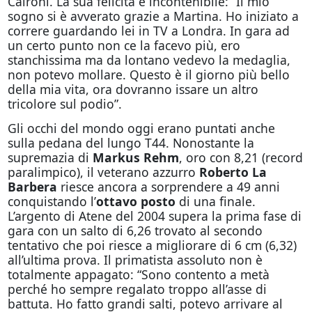
Caironi. La sua felicità è incontenibile: “Il mio
sogno si è avverato grazie a Martina. Ho iniziato a
correre guardando lei in TV a Londra. In gara ad
un certo punto non ce la facevo più, ero
stanchissima ma da lontano vedevo la medaglia,
non potevo mollare. Questo è il giorno più bello
della mia vita, ora dovranno issare un altro
tricolore sul podio”.
Gli occhi del mondo
oggi
erano puntati anche
sulla pedana del lungo T44. Nonostante la
supremazia di
Markus Rehm
, oro con 8,21 (record
paralimpico), il veterano azzurro
Roberto La
Barbera
riesce ancora a sorprendere a 49 anni
conquistando l’
ottavo posto
di una finale.
L’argento di Atene del 2004 supera la prima fase di
gara con un salto di 6,26 trovato al secondo
tentativo che poi riesce a migliorare di 6 cm (6,32)
all’ultima prova. Il primatista assoluto non è
totalmente appagato: “Sono contento a metà
perché ho sempre regalato troppo all’asse di
battuta. Ho fatto grandi salti, potevo arrivare al