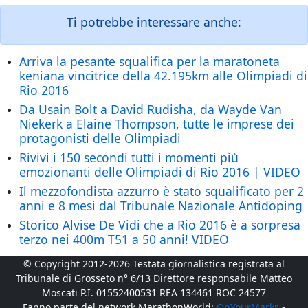
Ti potrebbe interessare anche:
Arriva la pesante squalifica per la maratoneta
keniana vincitrice della 42.195km alle Olimpiadi di
Rio 2016
Da Usain Bolt a David Rudisha, da Wayde Van
Niekerk a Elaine Thompson, tutte le imprese dei
protagonisti delle Olimpiadi
Rivivi i 150 secondi tutti i momenti più
emozionanti delle Olimpiadi di Rio 2016 | VIDEO
Il mezzofondista azzurro è stato squalificato per 2
anni e 8 mesi dal Tribunale Nazionale Antidoping
Storico Alvise De Vidi che a Rio 2016 è a sorpresa
terzo nei 400m T51 a 50 anni! VIDEO
© Copyright 2012-2026 Testata giornalistica registrata al
Tribunale di Grosseto n° 6/13 Direttore responsabile Matteo
Moscati P.I. 01552400531 REA 134461 ROC 24577
Fanno parte del network MarathonWorld:
OnYourMarks
-