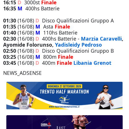
16:15
D
3000st
Finale
16:35
M
400hs Batterie
01:30
(16/08)
D
Disco Qualificazioni Gruppo A
01:35
(16/08)
M
Asta
Finale
01:40
(16/08)
M
110hs Batterie
02:30
(16/08)
D
400hs Batterie -
Marzia Caravelli
,
Ayomide Folorunso,
Yadisleidy Pedroso
02:50
(16/08)
D
Disco Qualificazioni Gruppo B
03:25
(16/08)
M
800m
Finale
03:45
(16/08)
D
400m
Finale
Libania Grenot
NEWS_ADSENSE