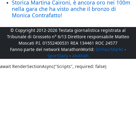
Storica Martina Caironi, è ancora oro nei 100m
nella gara che ha visto anche il bronzo di
Monica Contrafatto!
© Copyright 2012-2026 Testata giornalistica registrata al
Tribunale di Grosseto n° 6/13 Direttore responsabile Matteo
Moscati P.I. 01552400531 REA 134461 ROC 24577
Fanno parte del network MarathonWorld:
OnYourMarks
-
SportDaily
-
AhAhAh
await RenderSectionAsync("Scripts", required: false)