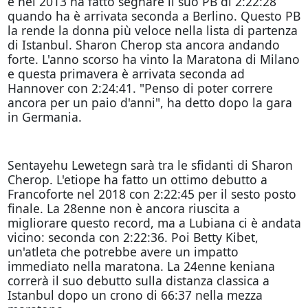
e nel 2013 ha fatto segnare il suo PB di 2:22:28
quando ha è arrivata seconda a Berlino. Questo PB
la rende la donna più veloce nella lista di partenza
di Istanbul. Sharon Cherop sta ancora andando
forte. L'anno scorso ha vinto la Maratona di Milano
e questa primavera è arrivata seconda ad
Hannover con 2:24:41. "Penso di poter correre
ancora per un paio d'anni", ha detto dopo la gara
in Germania.
Sentayehu Lewetegn sarà tra le sfidanti di Sharon
Cherop. L'etiope ha fatto un ottimo debutto a
Francoforte nel 2018 con 2:22:45 per il sesto posto
finale. La 28enne non è ancora riuscita a
migliorare questo record, ma a Lubiana ci è andata
vicino: seconda con 2:22:36. Poi Betty Kibet,
un'atleta che potrebbe avere un impatto
immediato nella maratona. La 24enne keniana
correrà il suo debutto sulla distanza classica a
Istanbul dopo un crono di 66:37 nella mezza