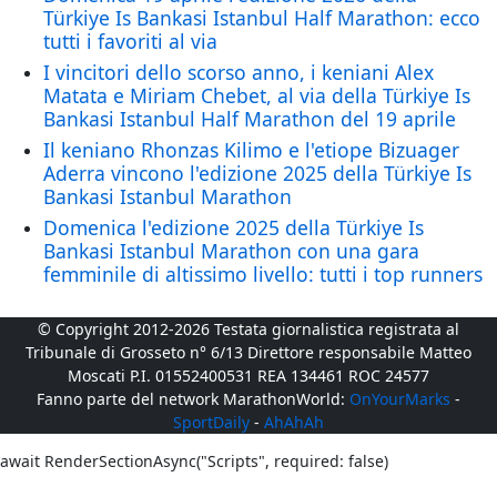
Türkiye Is Bankasi Istanbul Half Marathon: ecco
tutti i favoriti al via
I vincitori dello scorso anno, i keniani Alex
Matata e Miriam Chebet, al via della Türkiye Is
Bankasi Istanbul Half Marathon del 19 aprile
Il keniano Rhonzas Kilimo e l'etiope Bizuager
Aderra vincono l'edizione 2025 della Türkiye Is
Bankasi Istanbul Marathon
Domenica l'edizione 2025 della Türkiye Is
Bankasi Istanbul Marathon con una gara
femminile di altissimo livello: tutti i top runners
© Copyright 2012-2026 Testata giornalistica registrata al
Tribunale di Grosseto n° 6/13 Direttore responsabile Matteo
Moscati P.I. 01552400531 REA 134461 ROC 24577
Fanno parte del network MarathonWorld:
OnYourMarks
-
SportDaily
-
AhAhAh
await RenderSectionAsync("Scripts", required: false)