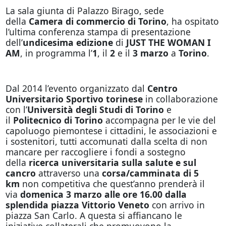
La sala giunta di Palazzo Birago, sede
della
Camera di commercio di Torino
, ha ospitato
l’ultima conferenza stampa di presentazione
dell’
undicesima edizione
di
JUST THE WOMAN I
AM
, in programma l’
1
, il
2
e il
3 marzo
a
Torino
.
Dal 2014 l’evento organizzato dal
Centro
Universitario Sportivo torinese
in collaborazione
con l’
Università degli Studi di Torino
e
il
Politecnico di Torino
accompagna per le vie del
capoluogo piemontese i cittadini, le associazioni e
i sostenitori, tutti accomunati dalla scelta di non
mancare per raccogliere i fondi a sostegno
della
ricerca universitaria sulla salute e sul
cancro
attraverso una
corsa/camminata di 5
km
non competitiva che quest’anno prenderà il
via
domenica 3 marzo alle ore 16.00 dalla
splendida piazza Vittorio Veneto
con arrivo in
piazza San Carlo. A questa si affiancano le
iniziative collaterali che promuovono la