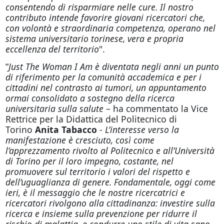
consentendo di risparmiare nelle cure. Il nostro
contributo intende favorire giovani ricercatori che,
con volontà e straordinaria competenza, operano nel
sistema universitario torinese, vera e propria
eccellenza del territorio
".
“
Just The Woman I Am è diventata negli anni un punto
di riferimento per la comunità accademica e per i
cittadini nel contrasto ai tumori, un appuntamento
ormai consolidato a sostegno della ricerca
universitaria sulla salute
– ha commentato la Vice
Rettrice per la Didattica del Politecnico di
Torino
Anita Tabacco
-
L’interesse verso la
manifestazione è cresciuto, così come
l’apprezzamento rivolto al Politecnico e all’Università
di Torino per il loro impegno, costante, nel
promuovere sul territorio i valori del rispetto e
dell’uguaglianza di genere. Fondamentale, oggi come
ieri, è il messaggio che le nostre ricercatrici e
ricercatori rivolgono alla cittadinanza: investire sulla
ricerca e insieme sulla prevenzione per ridurre il
rischio di malattia, e condurre uno stile di vita sano,