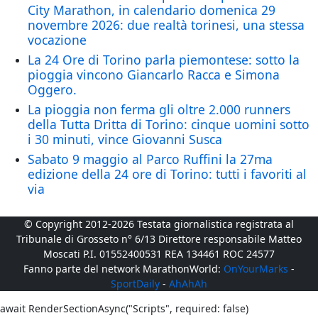
City Marathon, in calendario domenica 29
novembre 2026: due realtà torinesi, una stessa
vocazione
La 24 Ore di Torino parla piemontese: sotto la
pioggia vincono Giancarlo Racca e Simona
Oggero.
La pioggia non ferma gli oltre 2.000 runners
della Tutta Dritta di Torino: cinque uomini sotto
i 30 minuti, vince Giovanni Susca
Sabato 9 maggio al Parco Ruffini la 27ma
edizione della 24 ore di Torino: tutti i favoriti al
via
© Copyright 2012-2026 Testata giornalistica registrata al
Tribunale di Grosseto n° 6/13 Direttore responsabile Matteo
Moscati P.I. 01552400531 REA 134461 ROC 24577
Fanno parte del network MarathonWorld:
OnYourMarks
-
SportDaily
-
AhAhAh
await RenderSectionAsync("Scripts", required: false)