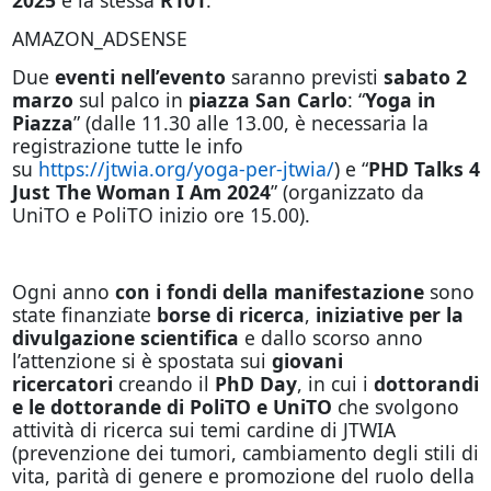
AMAZON_ADSENSE
Due
eventi nell’evento
saranno previsti
sabato 2
marzo
sul palco in
piazza San Carlo
: “
Yoga in
Piazza
” (dalle 11.30 alle 13.00, è necessaria la
registrazione tutte le info
su
https://jtwia.org/yoga-per-jtwia/
) e “
PHD Talks 4
Just The Woman I Am 2024
” (organizzato da
UniTO e PoliTO inizio ore 15.00).
Ogni anno
con i fondi della manifestazione
sono
state finanziate
borse di ricerca
,
iniziative per la
divulgazione scientifica
e dallo scorso anno
l’attenzione si è spostata sui
giovani
ricercatori
creando il
PhD Day
, in cui i
dottorandi
e le dottorande di PoliTO e UniTO
che svolgono
attività di ricerca sui temi cardine di JTWIA
(prevenzione dei tumori, cambiamento degli stili di
vita, parità di genere e promozione del ruolo della