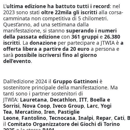
L’
ultima edizione ha battuto tutti i record
: nel
2023 sono stati
oltre 22mila gli iscritti
alla corsa-
camminata non competitiva di 5 chilometri.
Quest’anno, ad una settimana dalla
manifestazione, si stanno
superando i numeri
della passata edizione
con
361 gruppi
e
26.380
iscritti
. La
donazione
per partecipare a JTWIA è
a
offerta libera a partire da
20 euro
a persona e
sarà
possibile iscriversi fino al giorno
dell’evento
.
Dall’edizione 2024 il
Gruppo Gattinoni
è
sostenitore principale della manifestazione. Ma
tanti sono i partner sostenitori di
JTWIA:
Lauretana
,
Decathlon
,
ITT
,
Boella e
Sorrisi
,
Nova Coop
,
Iveco Group
,
Larc
,
Yogi
Tea
,
Mercatino
,
Iren
,
Pastiglie
Leone
,
Fantolino
,
Tecnocasa
,
Inalpi
,
Repar
,
Cati
,
B
il
Comitato Organizzatore dei Giochi di Torino
2025
e la stessa
R101
.