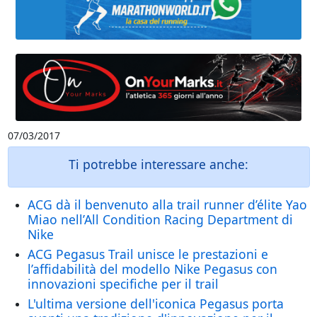
07/03/2017
Ti potrebbe interessare anche:
ACG dà il benvenuto alla trail runner d’élite Yao
Miao nell’All Condition Racing Department di
Nike
ACG Pegasus Trail unisce le prestazioni e
l’affidabilità del modello Nike Pegasus con
innovazioni specifiche per il trail
L'ultima versione dell'iconica Pegasus porta