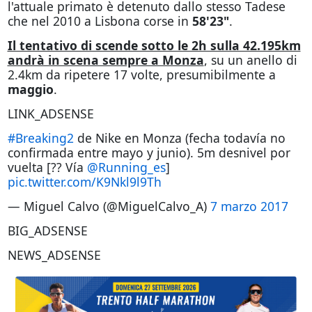
l'attuale primato è detenuto dallo stesso Tadese
che nel 2010 a Lisbona corse in
58'23"
.
Il tentativo di scende sotto le 2h sulla 42.195km
andrà in scena sempre a Monza
, su un anello di
2.4km da ripetere 17 volte, presumibilmente a
maggio
.
LINK_ADSENSE
#Breaking2
de Nike en Monza (fecha todavía no
confirmada entre mayo y junio). 5m desnivel por
vuelta [?? Vía
@Running_es
]
pic.twitter.com/K9Nkl9l9Th
— Miguel Calvo (@MiguelCalvo_A)
7 marzo 2017
BIG_ADSENSE
NEWS_ADSENSE