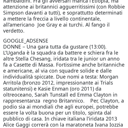
Rambaldini. Fra gli avversari manca l’Etiopia, ma
attenzione ai britannici agguerritissimi (con Robbie
Simpson davanti a tutti), e soprattutto determinati
a mettere la freccia a livello continentale,
all’americano Joe Gray e ai turchi. Al fango il
verdetto.
GOOGLE_ADSENSE
DONNE – Una gara tutta da gustare (13:00).
L’Uganda è la squadra da battere e schiera fra le
altre Stella Chesang, iridata tra le junior un anno
fa a Casette di Massa. Fortissime anche britanniche
e americane, al via con squadre solide e dalle
individualità spiccate. Due nomi a testa: Morgan
Arritola (bronzo 2012, impressionante ai Trials
statunitensi) e Kasie Enman (oro 2011) da
oltreoceano, Sarah Tunstall ed Emma Clayton in
rappresentanza regno Britannico. Per, Clayton, a
podio sia ai mondiali che agli europei, potrebbe
essere la volta buona per un titolo, spinta dal
pubblico di casa. In chiave italiana l’iridata 2013
Alice Gaggi correrà con la maratoneta Ivana Iozzia