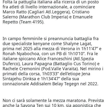
Folta la pattuglia italiana alla ricerca di un posto
fra atleti di livello internazionale, a cominciare
Marco Ratto (Cagliari Atl.Leggera), Cristiano
Salerno (Marathon Club Imperia) e Emanuele
Repetto (Team 4195).
In campo femminile si preannuncia battaglia fra
due specialiste kenyane come Shalyne Lagat,
prima nel 2025 alla mezza di Verona in 1h11’47” e
Ronah Nyabochoa, con un PB di 1h10’10”. Fra le
italiane spiccano Alice Franceschini (Atl.Spezia
Duferco), Laura Papagna (Battaglio Cus Torino) e
Rachele Cremonini (Pod.Valle Varaita). Nel mirino i
primati della corsa, 1h03’33” dell’etiope Jena
Sintajehu Dinksa e 1h134’47” della sua
connazionale Addisalem Belay Tegegn nel 2022.
Non ci sarà solamente la mezza maratona. Prevista
anche la Savona Ten sui 10 km, sia agonistica che