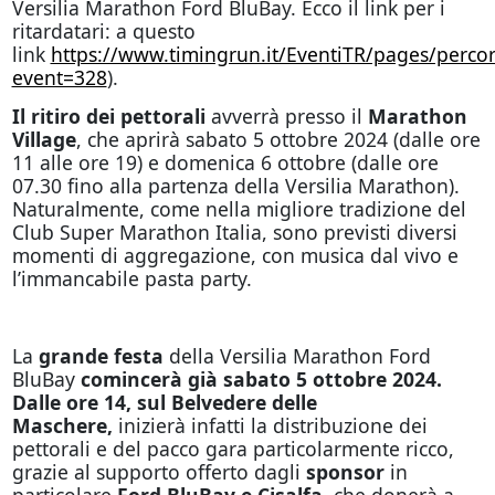
Versilia Marathon Ford BluBay. Ecco il link per i
ritardatari: a questo
link
https://www.timingrun.it/EventiTR/pages/percor
event=328
).
Il ritiro dei pettorali
avverrà presso il
Marathon
Village
, che aprirà sabato 5 ottobre 2024 (dalle ore
11 alle ore 19) e domenica 6 ottobre (dalle ore
07.30 fino alla partenza della Versilia Marathon).
Naturalmente, come nella migliore tradizione del
Club Super Marathon Italia, sono previsti diversi
momenti di aggregazione, con musica dal vivo e
l’immancabile pasta party.
La
grande festa
della Versilia Marathon Ford
BluBay
comincerà già sabato 5 ottobre 2024.
Dalle ore 14, sul Belvedere delle
Maschere,
inizierà infatti la distribuzione dei
pettorali e del pacco gara particolarmente ricco,
grazie al supporto offerto dagli
sponsor
in
particolare
Ford BluBay e Cisalfa
, che donerà a