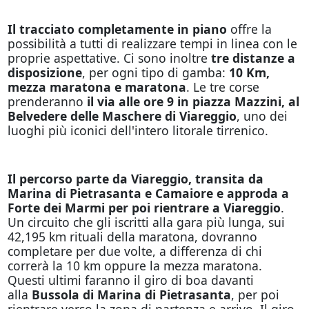
Il tracciato completamente in piano
offre la
possibilità a tutti di realizzare tempi in linea con le
proprie aspettative. Ci sono inoltre
tre distanze a
disposizione
, per ogni tipo di gamba:
10 Km,
mezza maratona e maratona
. Le tre corse
prenderanno
il via alle ore 9 in piazza Mazzini, al
Belvedere delle Maschere di Viareggio
, uno dei
luoghi più iconici dell'intero litorale tirrenico.
Il percorso parte da Viareggio, transita da
Marina di Pietrasanta e Camaiore e approda a
Forte dei Marmi per poi rientrare a Viareggio
.
Un circuito che gli iscritti alla gara più lunga, sui
42,195 km rituali della maratona, dovranno
completare per due volte, a differenza di chi
correrà la 10 km oppure la mezza maratona.
Questi ultimi faranno il giro di boa davanti
alla
Bussola di Marina di Pietrasanta
, per poi
rientrare verso la zona di partenza e arrivo. Il giro