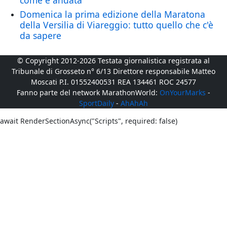
come è andata
Domenica la prima edizione della Maratona
della Versilia di Viareggio: tutto quello che c'è
da sapere
© Copyright 2012-2026 Testata giornalistica registrata al
Tribunale di Grosseto n° 6/13 Direttore responsabile Matteo
Moscati P.I. 01552400531 REA 134461 ROC 24577
Fanno parte del network MarathonWorld:
OnYourMarks
-
SportDaily
-
AhAhAh
await RenderSectionAsync("Scripts", required: false)