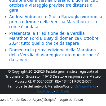
edizione della Versilia Marathon: domenica 5
ottobre a Viareggio previste tre distanze di
gara
Andrea Antonacci e Giulia Ranzuglia vincono la
prima edizione della Versilia Marathon: ecco
come è andata
Presentata la 1° edizione della Versilia
Marathon Ford BluBay di domenica 6 ottobre
2024: tutto quello che c'è da sapere
Domenica la prima edizione della Maratona
della Versilia di Viareggio: tutto quello che c'è
da sapere
© Copyright 2012-2026 Testata giornalistica registrata al
Tribunale di Grosseto n° 6/13 Direttore responsabile Matteo
Moscati P.I. 01552400531 REA 134461 ROC 24577
Fanno parte del network MarathonWorld:
OnYourMarks
-
SportDaily
-
AhAhAh
await RenderSectionAsync("Scripts", required: false)