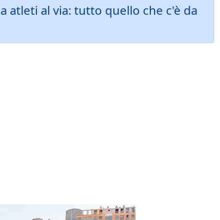
tleti al via: tutto quello che c'è da