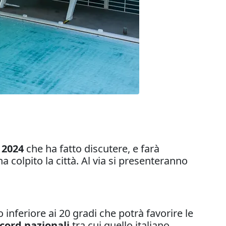
 2024
che ha fatto discutere, e farà
a colpito la città. Al via si presenteranno
nferiore ai 20 gradi che potrà favorire le
ecord nazionali
tra cui quello italiano