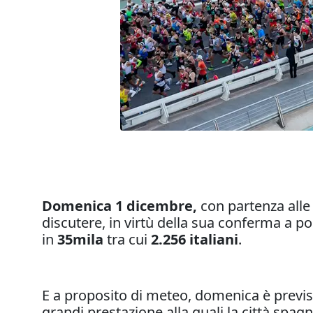
Domenica 1 dicembre,
con partenza all
discutere, in virtù della sua conferma a 
in
35mila
tra cui
2.256 italiani
.
E a proposito di meteo, domenica è previst
grandi prestazione alla quali la città spag