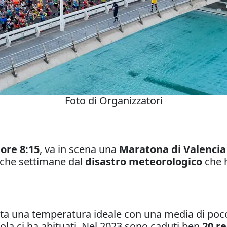
Foto di Organizzatori
e
ore 8:15
, va in scena una
Maratona di Valencia
poche settimane dal
disastro meteorologico
che h
a una temperatura ideale con una media di poco i
nola ci ha abituati. Nel 2023 sono caduti ben
20 r