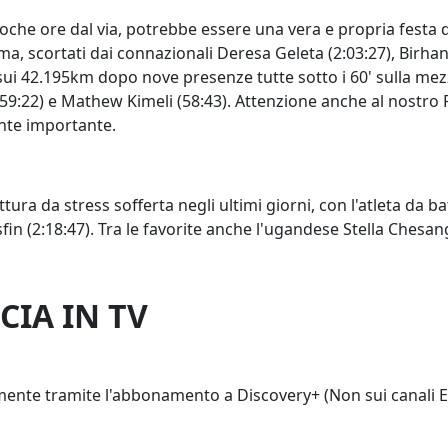
che ore dal via, potrebbe essere una vera e propria festa d
 scortati dai connazionali Deresa Geleta (2:03:27), Birhanu
 sui 42.195km dopo nove presenze tutte sotto i 60' sulla mez
59:22) e Mathew Kimeli (58:43). Attenzione anche al nostro P
nte importante.
ttura da stress sofferta negli ultimi giorni, con l'atleta da 
in (2:18:47). Tra le favorite anche l'ugandese Stella Chesang
CIA IN TV
amente tramite l'abbonamento a Discovery+ (Non sui canali E1