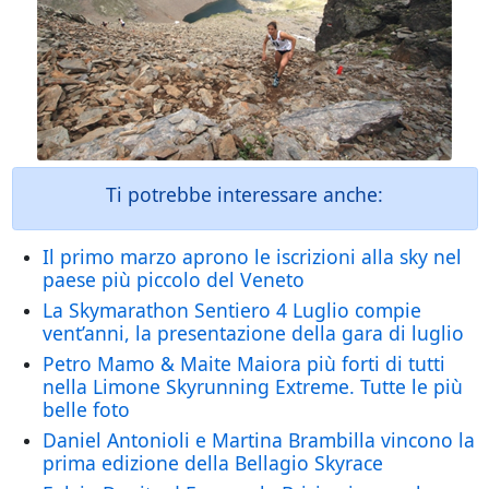
Ti potrebbe interessare anche:
Il primo marzo aprono le iscrizioni alla sky nel
paese più piccolo del Veneto
La Skymarathon Sentiero 4 Luglio compie
vent’anni, la presentazione della gara di luglio
Petro Mamo & Maite Maiora più forti di tutti
nella Limone Skyrunning Extreme. Tutte le più
belle foto
Daniel Antonioli e Martina Brambilla vincono la
prima edizione della Bellagio Skyrace