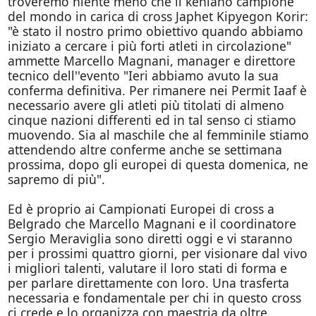
troveremo niente meno che il keniano campione
del mondo in carica di cross Japhet Kipyegon Korir:
"è stato il nostro primo obiettivo quando abbiamo
iniziato a cercare i più forti atleti in circolazione"
ammette Marcello Magnani, manager e direttore
tecnico dell''evento "Ieri abbiamo avuto la sua
conferma definitiva. Per rimanere nei Permit Iaaf è
necessario avere gli atleti più titolati di almeno
cinque nazioni differenti ed in tal senso ci stiamo
muovendo. Sia al maschile che al femminile stiamo
attendendo altre conferme anche se settimana
prossima, dopo gli europei di questa domenica, ne
sapremo di più".
Ed è proprio ai Campionati Europei di cross a
Belgrado che Marcello Magnani e il coordinatore
Sergio Meraviglia sono diretti oggi e vi staranno
per i prossimi quattro giorni, per visionare dal vivo
i migliori talenti, valutare il loro stati di forma e
per parlare direttamente con loro. Una trasferta
necessaria e fondamentale per chi in questo cross
ci crede e lo organizza con maestria da oltre