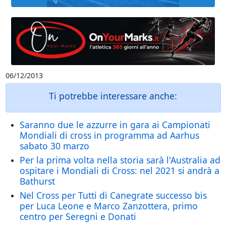
06/12/2013
Ti potrebbe interessare anche:
Saranno due le azzurre in gara ai Campionati
Mondiali di cross in programma ad Aarhus
sabato 30 marzo
Per la prima volta nella storia sarà l'Australia ad
ospitare i Mondiali di Cross: nel 2021 si andrà a
Bathurst
Nel Cross per Tutti di Canegrate successo bis
per Luca Leone e Marco Zanzottera, primo
centro per Seregni e Donati