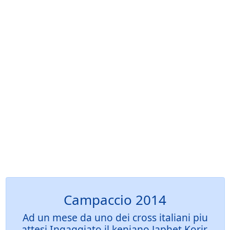
Campaccio 2014
Ad un mese da uno dei cross italiani piu
attesi Ingaggiato il keniano Japhet Korir,