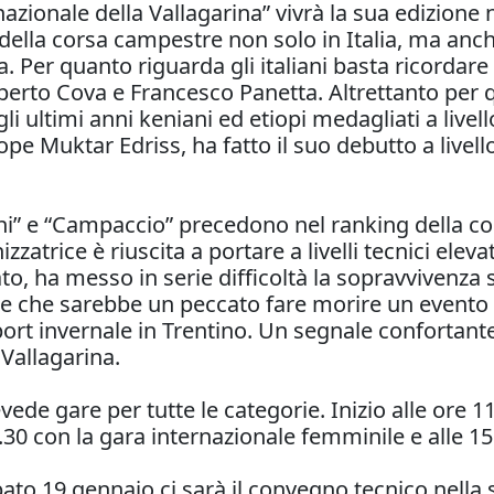
azionale della Vallagarina” vivrà la sua edizion
lla corsa campestre non solo in Italia, ma anche
. Per quanto riguarda gli italiani basta ricordare
rto Cova e Francesco Panetta. Altrettanto per qua
 ultimi anni keniani ed etiopi medagliati a livel
ope Muktar Edriss, ha fatto il suo debutto a livel
ini” e “Campaccio” precedono nel ranking della co
atrice è riuscita a portare a livelli tecnici elevat
ato, ha messo in serie difficoltà la sopravvivenza 
ne che sarebbe un peccato fare morire un evento 
ort invernale in Trentino. Un segnale confortante
 Vallagarina.
e gare per tutte le categorie. Inizio alle ore 11
14.30 con la gara internazionale femminile e alle 1
bato 19 gennaio ci sarà il convegno tecnico nella sa