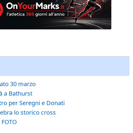
bato 30 marzo
rà a Bathurst
tro per Seregni e Donati
lebra lo storico cross
| FOTO