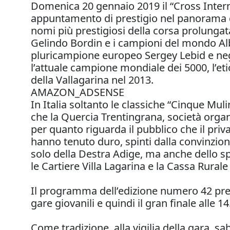
Domenica 20 gennaio 2019 il “Cross Intern
appuntamento di prestigio nel panorama de
nomi più prestigiosi della corsa prolungata
Gelindo Bordin e i campioni del mondo Albe
pluricampione europeo Sergey Lebid e negli
l’attuale campione mondiale dei 5000, l’eti
della Vallagarina nel 2013.
AMAZON_ADSENSE
In Italia soltanto le classiche “Cinque Mul
che la Quercia Trentingrana, società organizz
per quanto riguarda il pubblico che il priv
hanno tenuto duro, spinti dalla convinzio
solo della Destra Adige, ma anche dello sp
le Cartiere Villa Lagarina e la Cassa Rurale
Il programma dell’edizione numero 42 preved
gare giovanili e quindi il gran finale alle 
Come tradizione, alla vigilia della gara, sa