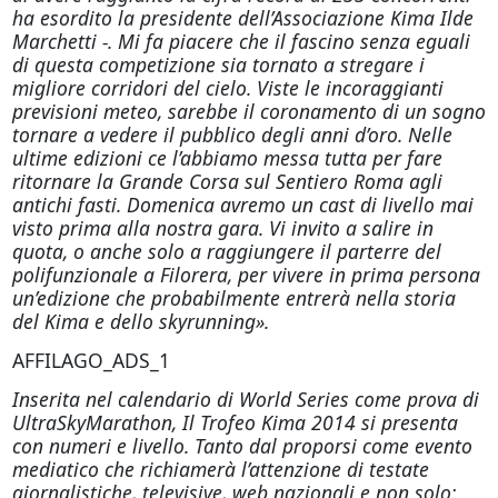
ha esordito la presidente dell’Associazione Kima Ilde
Marchetti -. Mi fa piacere che il fascino senza eguali
di questa competizione sia tornato a stregare i
migliore corridori del cielo. Viste le incoraggianti
previsioni meteo, sarebbe il coronamento di un sogno
tornare a vedere il pubblico degli anni d’oro. Nelle
ultime edizioni ce l’abbiamo messa tutta per fare
ritornare la Grande Corsa sul Sentiero Roma agli
antichi fasti. Domenica avremo un cast di livello mai
visto prima alla nostra gara. Vi invito a salire in
quota, o anche solo a raggiungere il parterre del
polifunzionale a Filorera, per vivere in prima persona
un’edizione che probabilmente entrerà nella storia
del Kima e dello skyrunning».
AFFILAGO_ADS_1
Inserita nel calendario di World Series come prova di
UltraSkyMarathon, Il Trofeo Kima 2014 si presenta
con numeri e livello. Tanto dal proporsi come evento
mediatico che richiamerà l’attenzione di testate
giornalistiche, televisive, web nazionali e non solo: