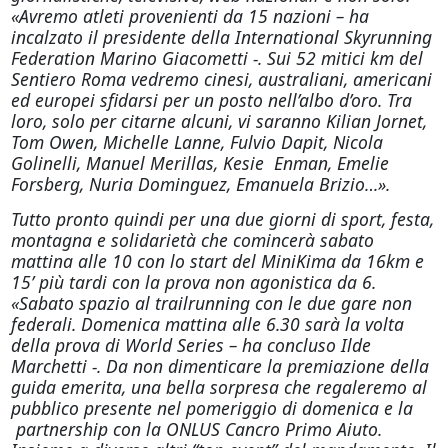
«Avremo atleti provenienti da 15 nazioni – ha
incalzato il presidente della International Skyrunning
Federation Marino Giacometti -. Sui 52 mitici km del
Sentiero Roma vedremo cinesi, australiani, americani
ed europei sfidarsi per un posto nell’albo d’oro. Tra
loro, solo per citarne alcuni, vi saranno Kilian Jornet,
Tom Owen, Michelle Lanne, Fulvio Dapit, Nicola
Golinelli, Manuel Merillas, Kesie Enman, Emelie
Forsberg, Nuria Dominguez, Emanuela Brizio…».
Tutto pronto quindi per una due giorni di sport, festa,
montagna e solidarietà che comincerà sabato
mattina alle 10 con lo start del MiniKima da 16km e
15’ più tardi con la prova non agonistica da 6.
«Sabato spazio al trailrunning con le due gare non
federali. Domenica mattina alle 6.30 sarà la volta
della prova di World Series – ha concluso Ilde
Marchetti -. Da non dimenticare la premiazione della
guida emerita, una bella sorpresa che regaleremo al
pubblico presente nel pomeriggio di domenica e la
partnership con la ONLUS Cancro Primo Aiuto.