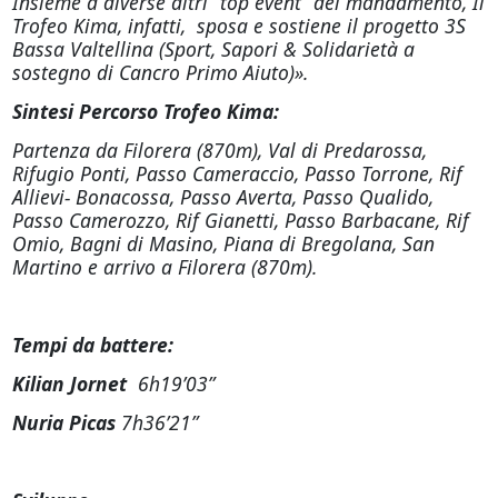
Insieme a diverse altri “top event” del mandamento, Il
Trofeo Kima, infatti, sposa e sostiene il progetto 3S
Bassa Valtellina (Sport, Sapori & Solidarietà a
sostegno di Cancro Primo Aiuto)».
Sintesi Percorso Trofeo Kima:
Partenza da Filorera (870m), Val di Predarossa,
Rifugio Ponti, Passo Cameraccio, Passo Torrone, Rif
Allievi- Bonacossa, Passo Averta, Passo Qualido,
Passo Camerozzo, Rif Gianetti, Passo Barbacane, Rif
Omio, Bagni di Masino, Piana di Bregolana, San
Martino e arrivo a Filorera (870m).
Tempi da battere:
Kilian Jornet
6h19’03”
Nuria Picas
7h36’21”