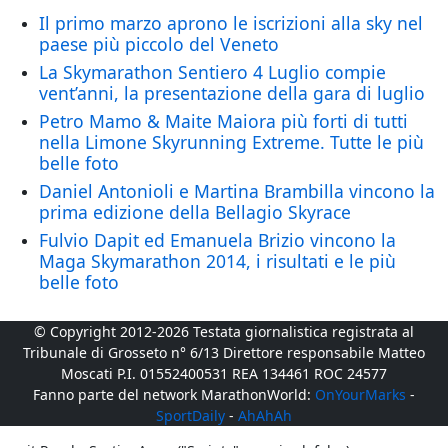
Il primo marzo aprono le iscrizioni alla sky nel
paese più piccolo del Veneto
La Skymarathon Sentiero 4 Luglio compie
vent’anni, la presentazione della gara di luglio
Petro Mamo & Maite Maiora più forti di tutti
nella Limone Skyrunning Extreme. Tutte le più
belle foto
Daniel Antonioli e Martina Brambilla vincono la
prima edizione della Bellagio Skyrace
Fulvio Dapit ed Emanuela Brizio vincono la
Maga Skymarathon 2014, i risultati e le più
belle foto
© Copyright 2012-2026 Testata giornalistica registrata al
Tribunale di Grosseto n° 6/13 Direttore responsabile Matteo
Moscati P.I. 01552400531 REA 134461 ROC 24577
Fanno parte del network MarathonWorld:
OnYourMarks
-
SportDaily
-
AhAhAh