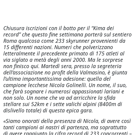
Chiusura iscrizioni con il botto per il “Kima dei
record” che questo fine settimana porterà sul sentiero
Roma qualcosa come 233 skyrunner provenienti da
15 differenti nazioni. Numeri che polverizzano
letteralmente il precedente primato di 175 atleti al
via siglato a metà degli anni 2000. Ma le sorprese
non finisco qui. Martedì sera, presso la segreteria
dell’associazione no profit della Valmasino, è giunta
l’ultima importantissima adesione: quella del
campione lecchese Nicola Golinelli. Un nome, il suo,
che farà sognare i numerosi appassionati lariani e
non solo. Un nome che va ad arricchire la sfida
stellare sui 52km e i sette valichi alpini (8400m di
dislivello totale) di questa epica gara.
«Siamo onorati della presenza di Nicola, di avere così
tanti campioni ai nastri di partenza, ma soprattutto
di avere raggiunto la cifra record di 233 concorrenti –