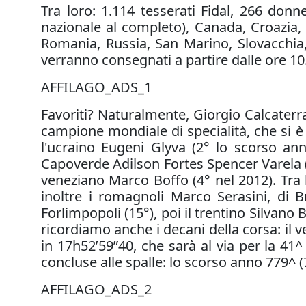
Tra loro: 1.114 tesserati Fidal, 266 donn
nazionale al completo), Canada, Croazia, 
Romania, Russia, San Marino, Slovacchia, 
verranno consegnati a partire dalle ore 10.
AFFILAGO_ADS_1
Favoriti? Naturalmente, Giorgio Calcaterra,
campione mondiale di specialità, che si è i
l'ucraino Eugeni Glyva (2° lo scorso ann
Capoverde Adilson Fortes Spencer Varela (5
veneziano Marco Boffo (4° nel 2012). Tra 
inoltre i romagnoli Marco Serasini, di B
Forlimpopoli (15°), poi il trentino Silvano Be
ricordiamo anche i decani della corsa: il v
in 17h52’59”40, che sarà al via per la 41^
concluse alle spalle: lo scorso anno 779^ (
AFFILAGO_ADS_2