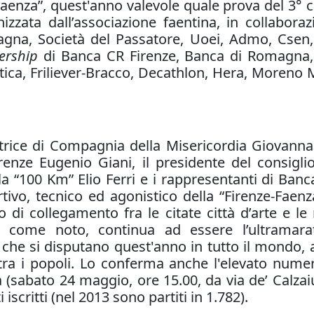
-Faenza”, quest'anno valevole quale prova del 3° 
nizzata dall’associazione faentina, in collabor
agna, Società del Passatore, Uoei, Admo, Csen,
ership
di Banca CR Firenze, Banca di Romagna,
atica, Friliever-Bracco, Decathlon, Hera, Moren
rice di Compagnia della Misericordia Giovanna Mu
renze Eugenio Giani, il presidente del consig
la “100 Km” Elio Ferri e i rappresentanti di Banc
sportivo, tecnico ed agonistico della “Firenze-Fa
o di collegamento fra le citate città d’arte e le 
”, come noto, continua ad essere l’ultramara
ri che si disputano quest'anno in tutto il mondo
tra i popoli. Lo conferma anche l'elevato numero
 (sabato 24 maggio, ore 15.00, da via de’ Calzaiuol
iscritti (nel 2013 sono partiti in 1.782).