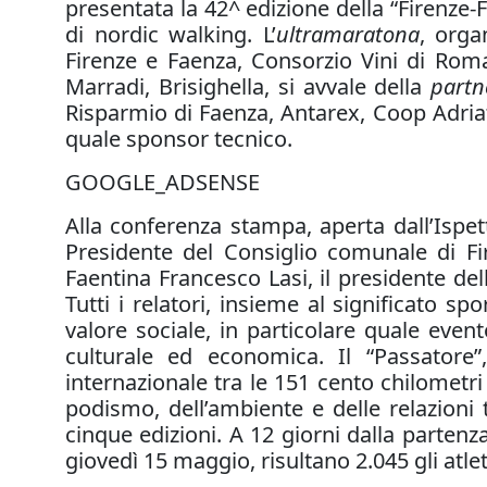
presentata la 42^ edizione della “Firenze
di nordic walking. L’
ultramaratona
, orga
Firenze e Faenza, Consorzio Vini di Rom
Marradi, Brisighella, si avvale della
partn
Risparmio di Faenza, Antarex, Coop Adri
quale sponsor tecnico.
GOOGLE_ADSENSE
Alla conferenza stampa, aperta dall’Ispett
Presidente del Consiglio comunale di Fi
Faentina Francesco Lasi, il presidente del
Tutti i relatori, insieme al significato 
valore sociale, in particolare quale event
culturale ed economica. Il “Passatore
internazionale tra le 151 cento chilomet
podismo, dell’ambiente e delle relazioni 
cinque edizioni. A 12 giorni dalla partenza
giovedì 15 maggio, risultano 2.045 gli atleti 