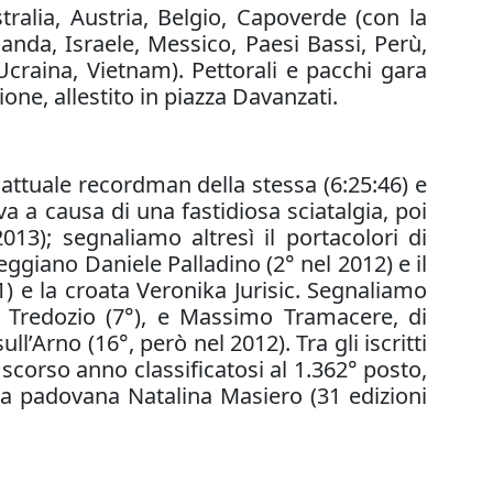
tralia, Austria, Belgio, Capoverde (con la
anda, Israele, Messico, Paesi Bassi, Perù,
Ucraina, Vietnam). Pettorali e pacchi gara
one, allestito in piazza Davanzati.
, attuale recordman della stessa (6:25:46) e
va a causa di una fastidiosa sciatalgia, poi
13); segnaliamo altresì il portacolori di
ggiano Daniele Palladino (2° nel 2012) e il
) e la croata Veronika Jurisic. Segnaliamo
di Tredozio (7°), e Massimo Tramacere, di
ull’Arno (16°, però nel 2012). Tra gli iscritti
 scorso anno classificatosi al 1.362° posto,
e la padovana Natalina Masiero (31 edizioni