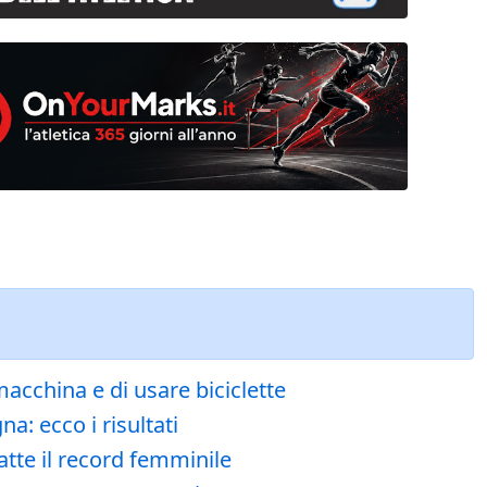
acchina e di usare biciclette
a: ecco i risultati
atte il record femminile