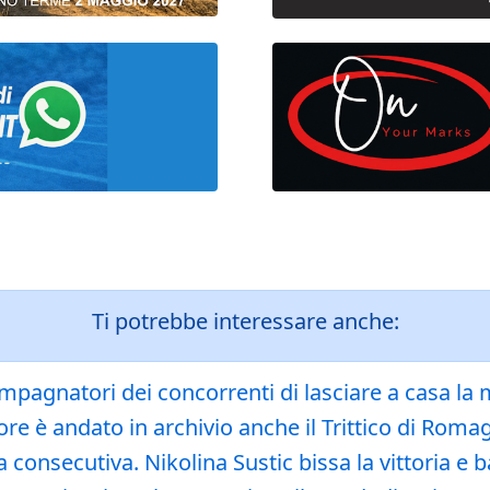
Ti potrebbe interessare anche:
pagnatori dei concorrenti di lasciare a casa la m
e è andato in archivio anche il Trittico di Romagn
consecutiva. Nikolina Sustic bissa la vittoria e b