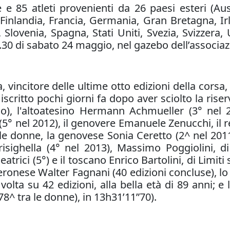
e e 85 atleti provenienti da 26 paesi esteri (Aus
Finlandia, Francia, Germania, Gran Bretagna, Irl
Slovenia, Spagna, Stati Uniti, Svezia, Svizzera, 
30 di sabato 24 maggio, nel gazebo dell’associazi
 vincitore delle ultime otto edizioni della corsa
scritto pochi giorni fa dopo aver sciolto la riser
o), l'altoatesino Hermann Achmueller (3° nel 20
° nel 2012), il genovere Emanuele Zenucchi, il re
le donne, la genovese Sonia Ceretto (2^ nel 2011
risighella (4° nel 2013), Massimo Poggiolini, 
atrici (5°) e il toscano Enrico Bartolini, di Limiti s
eronese Walter Fagnani (40 edizioni concluse), lo
 volta su 42 edizioni, alla bella età di 89 anni; 
78^ tra le donne), in 13h31’11”70).