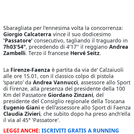
Sbaragliata per l'ennesima volta la concorrenza:
Giorgio Calcaterra
vince il suo dodicesimo
'Passatore'
consecutivo, tagliando il traguardo in
7h03'54"
, precedendo di 4'17'' il reggiano
Andrea
Zambelli
. Terzo il francese
Hervé Seitz
.
La
Firenze-Faenza
è partita da via de’ Calzaiuoli
alle ore 15.01, con il classico colpo di pistola
‘sparato’ da
Andrea Vannucci
, assessore allo Sport
di Firenze, alla presenza del presidente della 100
Km del Passatore
Giordano Zinzani
, del
presidente del Consiglio regionale della Toscana
Eugenio Giani
e dell'assessore allo Sport di Faenza
Claudia Zivieri
, che subito dopo ha preso anch'ella
il via al 45° 'Passatore'.
LEGGI ANCHE:
ISCRIVITI GRATIS A RUNNING