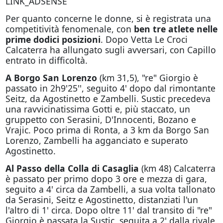
LINK_ADSENSE
Per quanto concerne le donne, si è registrata una
competitività fenomenale, con
ben tre atlete nelle
prime dodici posizioni
. Dopo Vetta Le Croci
Calcaterra ha allungato sugli avversari, con Capillo
entrato in difficoltà.
A Borgo San Lorenzo
(km 31,5), "re" Giorgio è
passato in 2h9'25'', seguito 4' dopo dal rimontante
Seitz, da Agostinetto e Zambelli. Sustic precedeva
una ravvicinatissima Gotti e, più staccato, un
gruppetto con Serasini, D'Innocenti, Bozano e
Vrajic. Poco prima di Ronta, a 3 km da Borgo San
Lorenzo, Zambelli ha agganciato e superato
Agostinetto.
Al Passo della Colla di Casaglia
(km 48) Calcaterra
è passato per primo dopo 3 ore e mezza di gara,
seguito a 4' circa da Zambelli, a sua volta tallonato
da Serasini, Seitz e Agostinetto, distanziati l'un
l'altro di 1' circa. Dopo oltre 11' dal transito di "re"
Giorgio è passata la Sustic, seguita a 2' dalla rivale