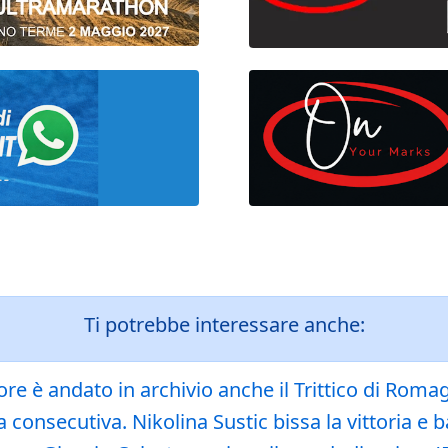
Ti potrebbe interessare anche:
e è andato in archivio anche il Trittico di Romagn
consecutiva. Nikolina Sustic bissa la vittoria e b