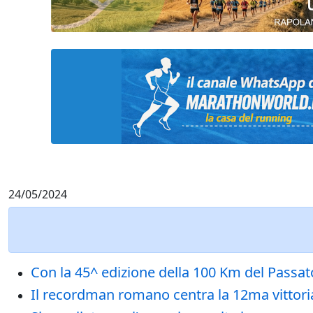
24/05/2024
Con la 45^ edizione della 100 Km del Passator
Il recordman romano centra la 12ma vittoria 